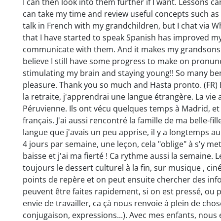
I can then look into them further if I want. Lessons can
can take my time and review useful concepts such as 
talk in French with my grandchildren, but I chat via 
that I have started to speak Spanish has improved my 
communicate with them. And it makes my grandsons la
believe I still have some progress to make on pronunci
stimulating my brain and staying young!! So many ben
pleasure. Thank you so much and Hasta pronto. (FR) Bo
la retraite, j'apprendrai une langue étrangère. La vie a
Péruvienne. Ils ont vécu quelques temps à Madrid, et 
français. J'ai aussi rencontré la famille de ma belle-fil
langue que j'avais un peu apprise, il y a longtemps au 
4 jours par semaine, une leçon, cela "oblige" à s'y me
baisse et j'ai ma fierté ! Ca rythme aussi la semaine. L
toujours le dessert culturel à la fin, sur musique , c
points de repère et on peut ensuite chercher des infos
peuvent être faites rapidement, si on est pressé, ou p
envie de travailler, ca çà nous renvoie à plein de cho
conjugaison, expressions...). Avec mes enfants, nous 