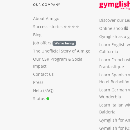
OUR COMPANY
About Aimigo
Discover our Le
Success stories
⭐️ ⭐️ ⭐️ ⭐️
Online shop 🛍
Blog
Gymglish as a gi
Job offers
We're hiring
Learn English 
The Unofficial Story of Aimigo
California
Our CSR Program
&
Social
Learn French w
Impact
Frantastique
Contact us
Learn Spanish 
Hotel Borbollón
Press
Learn German 
Help (FAQ)
Wunderbla
Status
Learn Italian w
Baldoria
Gymglish for A
Gymglish for iO