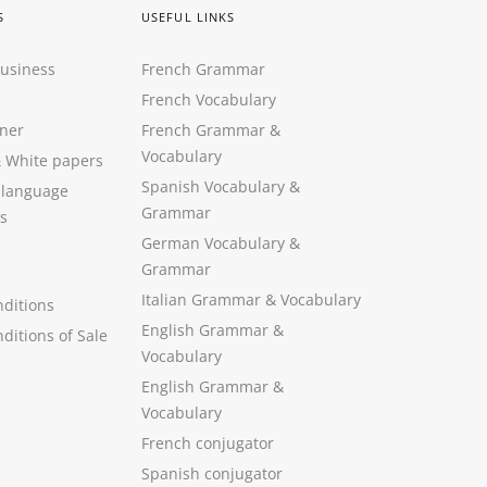
S
USEFUL LINKS
Business
French Grammar
French Vocabulary
ner
French Grammar &
Vocabulary
&
White papers
Spanish Vocabulary
&
 language
Grammar
s
German Vocabulary
&
Grammar
Italian Grammar
&
Vocabulary
ditions
English Grammar
&
ditions of Sale
Vocabulary
English Grammar &
Vocabulary
French conjugator
Spanish conjugator