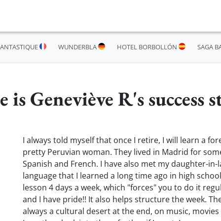
RANTASTIQUE
WUNDERBLA
HOTEL BORBOLLÓN
SAGA B
 is Geneviève R's success s
I always told myself that once I retire, I will learn a
pretty Peruvian woman. They lived in Madrid for some
Spanish and French. I have also met my daughter-in-la
language that I learned a long time ago in high school.
lesson 4 days a week, which "forces" you to do it regu
and I have pride!! It also helps structure the week. Th
always a cultural desert at the end, on music, movies .