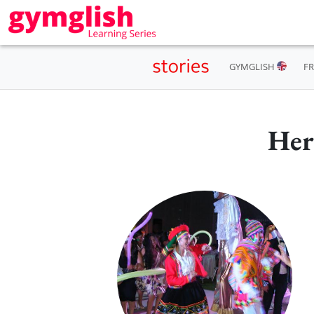
GYMGLISH
F
Here