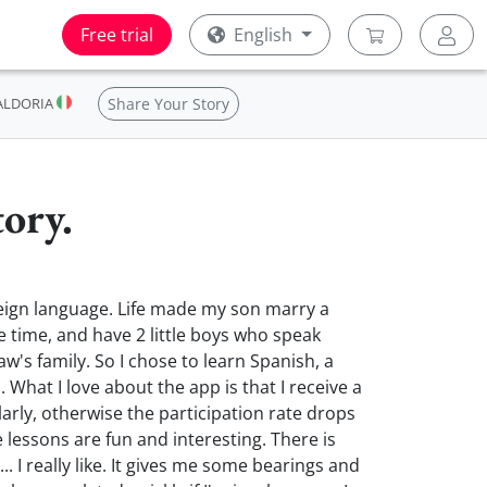
Free trial
English
ALDORIA
Share Your Story
tory.
 foreign language. Life made my son marry a
 time, and have 2 little boys who speak
w's family. So I chose to learn Spanish, a
 What I love about the app is that I receive a
larly, otherwise the participation rate drops
e lessons are fun and interesting. There is
.. I really like. It gives me some bearings and