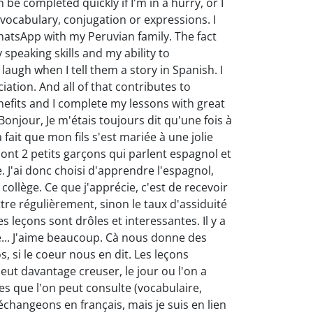
 be completed quickly if I'm in a hurry, or I
vocabulary, conjugation or expressions. I
WhatsApp with my Peruvian family. The fact
speaking skills and my ability to
ugh when I tell them a story in Spanish. I
ation. And all of that contributes to
efits and I complete my lessons with great
njour, Je m'étais toujours dit qu'une fois à
 fait que mon fils s'est mariée à une jolie
ont 2 petits garçons qui parlent espagnol et
le. J'ai donc choisi d'apprendre l'espagnol,
collège. Ce que j'apprécie, c'est de recevoir
ttre régulièrement, sinon le taux d'assiduité
es leçons sont drôles et interessantes. Il y a
iné... J'aime beaucoup. Cà nous donne des
, si le coeur nous en dit. Les leçons
eut davantage creuser, le jour ou l'on a
ses que l'on peut consulte (vocabulaire,
échangeons en français, mais je suis en lien