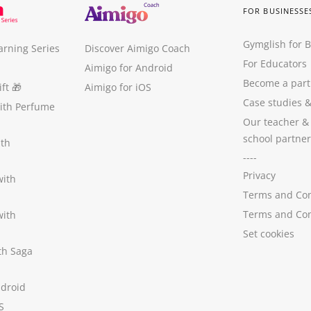
FOR BUSINESSE
Gymglish for 
arning Series
Discover Aimigo Coach
For Educators
Aimigo for Android
Become a part
ft
🎁
Aimigo for iOS
Case studies
with Perfume
Our teacher &
school partner
ith
----
Privacy
with
Terms and Con
Terms and Con
with
Set cookies
ith Saga
ndroid
S