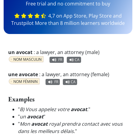
Free trial and no commitment to buy
4,7 on App Store, Play Store and
Trustpilot More than 8 million learners worldwide
un avocat
:
a lawyer, an attorney (male)
NOM MASCULIN
FR
CA
une avocate
:
a lawyer, an attorney (female)
NOM FÉMININ
FR
CA
Examples
"
B) Vous appelez votre
avocat
.
"
"
un
avocat
"
"
Mon
avocat
royal prendra contact avec vous
dans les meilleurs délais.
"