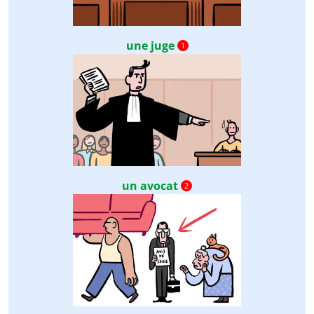
une juge
1
un avocat
2