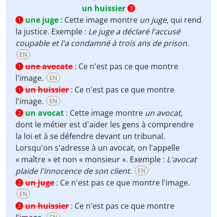
un huissier
3
une juge
:
Cette image montre
un
juge,
qui rend
1
la justice. Exemple :
Le juge a déclaré l'accusé
coupable et l'a condamné à trois ans de prison.
EN
une avocate
:
Ce n'est pas ce que montre
1
l'image.
EN
un huissier
:
Ce n'est pas ce que montre
1
l'image.
EN
un avocat
:
Cette image montre
un
avocat,
2
dont le métier est d'aider les gens à comprendre
la loi et à se défendre devant un tribunal.
Lorsqu'on s'adresse à un avocat, on l'appelle
« maître » et non « monsieur ». Exemple :
L'avocat
plaide l'innocence de son client.
EN
un juge
:
Ce n'est pas ce que montre l'image.
2
EN
un huissier
:
Ce n'est pas ce que montre
2