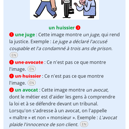
un huissier
3
une juge
:
Cette image montre
un
juge,
qui rend
1
la justice. Exemple :
Le juge a déclaré l'accusé
coupable et l'a condamné à trois ans de prison.
EN
une avocate
:
Ce n'est pas ce que montre
1
l'image.
EN
un huissier
:
Ce n'est pas ce que montre
1
l'image.
EN
un avocat
:
Cette image montre
un
avocat,
2
dont le métier est d'aider les gens à comprendre
la loi et à se défendre devant un tribunal.
Lorsqu'on s'adresse à un avocat, on l'appelle
« maître » et non « monsieur ». Exemple :
L'avocat
plaide l'innocence de son client.
EN