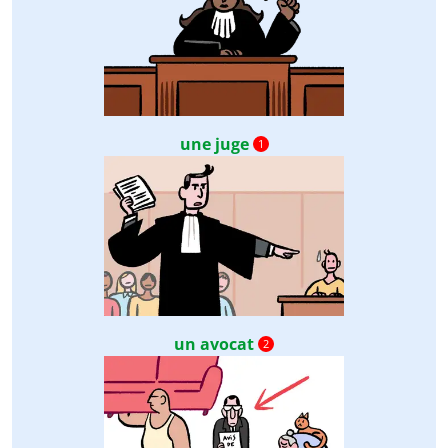
une juge
1
un avocat
2