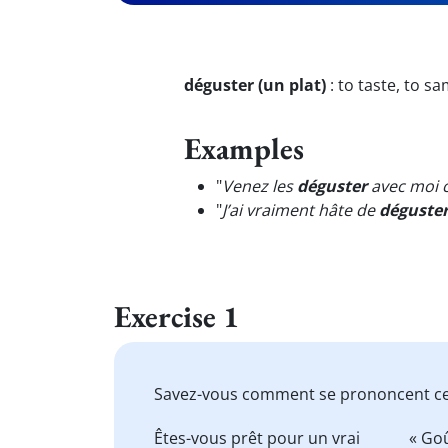
déguster (un plat)
:
to taste, to sa
Examples
"
Venez les
déguster
avec moi c
"
J’ai vraiment hâte de
déguste
Exercise 1
Savez-vous comment se prononcent c
Êtes-vous prêt pour un vrai
« Goû