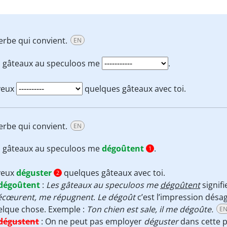
verbe qui convient.
EN
s gâteaux au speculoos me
.
veux
quelques gâteaux avec toi.
verbe qui convient.
EN
s gâteaux au speculoos me
dégoûtent
.
1
veux
déguster
quelques gâteaux avec toi.
2
dégoûtent
:
Les gâteaux au speculoos
me
dégoûtent
signif
écœurent, me répugnent
.
Le dégoût
c’est l’impression désa
elque chose. Exemple :
Ton chien est sale, il me dégoûte.
E
dégustent
:
On ne peut pas employer
déguster
dans cette 