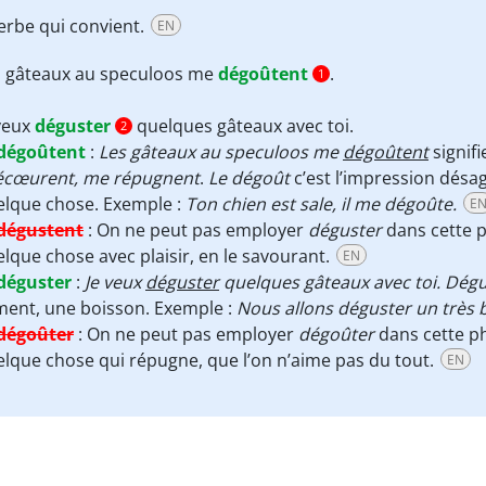
verbe qui convient.
EN
s gâteaux au speculoos me
dégoûtent
.
1
veux
déguster
quelques gâteaux avec toi.
2
dégoûtent
:
Les gâteaux au speculoos
me
dégoûtent
signif
écœurent, me répugnent
.
Le dégoût
c’est l’impression désa
elque chose. Exemple :
Ton chien est sale, il me dégoûte.
E
dégustent
:
On ne peut pas employer
déguster
dans cette 
lque chose avec plaisir, en le savourant.
EN
déguster
:
Je veux
déguster
quelques gâteaux avec toi. Dégu
ment, une boisson. Exemple :
Nous allons déguster un très 
dégoûter
:
On ne peut pas employer
dégoûter
dans cette p
lque chose qui répugne, que l’on n’aime pas du tout.
EN