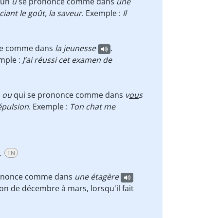
'un
u
se prononce comme dans
une
ant le goût, la saveur
. Exemple :
Il
ce comme dans
la
j
eunesse
.
emple :
J’ai réussi cet examen de
n
ou
qui se prononce comme dans
v
ou
s
épulsion
. Exemple :
Ton chat me
.
EN
rononce comme dans
une étagère
son de décembre à mars, lorsqu'il fait