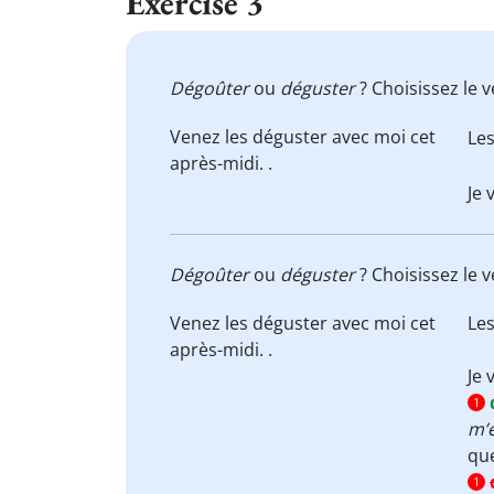
Exercise 3
Dégoûter
ou
déguster
? Choisissez le 
Venez les
déguster
avec moi cet
Le
après-midi. .
Je 
Dégoûter
ou
déguster
? Choisissez le 
Venez les
déguster
avec moi cet
Le
après-midi. .
Je 
1
m’
qu
1