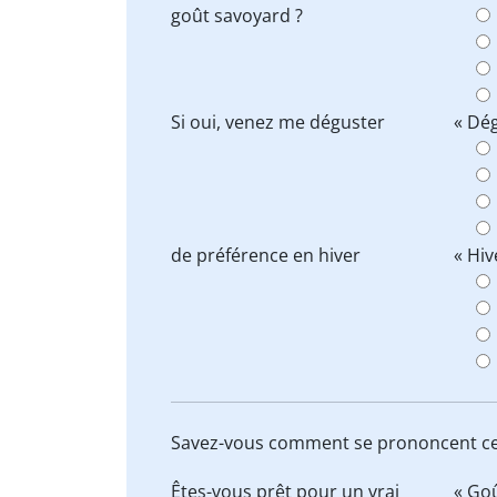
goût
savoyard ?
Si oui, venez me
déguster
« Dég
de préférence en
hiver
« Hiv
Savez-vous comment se prononcent c
Êtes-vous prêt pour un vrai
« Goû