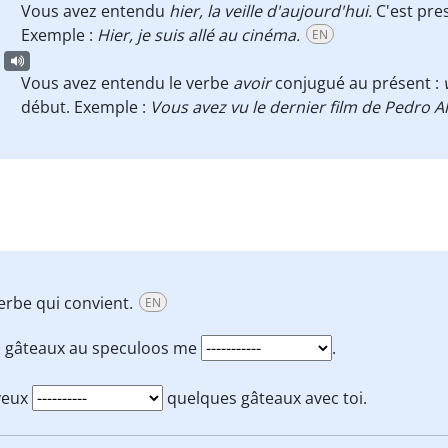
Vous avez entendu
hier, la veille d'aujourd'hui.
C'est pr
Exemple :
Hier, je suis allé au cinéma.
EN
Vous avez entendu le verbe
avoir
conjugué au présent :
début. Exemple :
Vous avez vu le dernier film de Pedro 
verbe qui convient.
EN
s gâteaux au speculoos me
.
veux
quelques gâteaux avec toi.