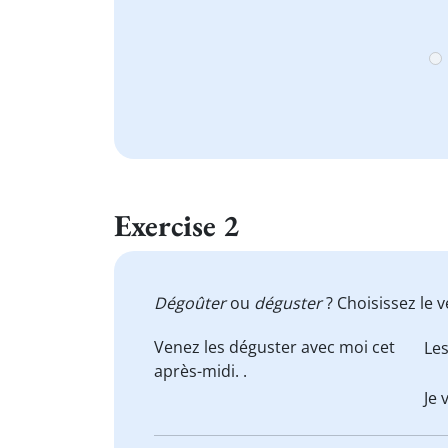
Exercise 2
Dégoûter
ou
déguster
? Choisissez le 
Venez les
déguster
avec moi cet
Le
après-midi. .
Je 