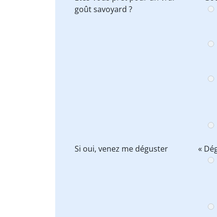
goût
savoyard ?
Si oui, venez me
déguster
« Dég