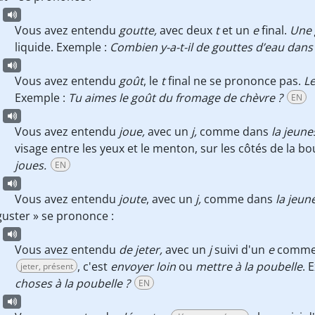
Vous avez entendu
goutte,
avec deux
t
et un
e
final.
Une 
liquide. Exemple :
Combien y-a-t-il de gouttes d’eau dans 
Vous avez entendu
goût
, le
t
final ne se prononce pas.
Le
Exemple :
Tu aimes le goût du fromage de chèvre ?
EN
Vous avez entendu
joue,
avec un
j,
comme dans
la
j
eune
visage entre les yeux et le menton, sur les côtés de la b
joues.
EN
Vous avez entendu
joute
, avec un
j,
comme dans
la
j
eun
uster » se prononce :
Vous avez entendu
de jeter,
avec un
j
suivi d'un
e
comme
, c'est
envoyer loin
ou
mettre à la poubelle
. 
jeter, présent
choses à la poubelle
?
EN