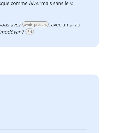
esque comme
hiver
mais sans le
v
.
vous avez
,
avec un
a-
au
avoir, présent
Almodóvar ?
EN