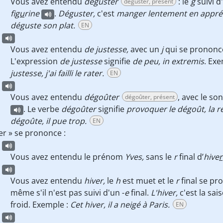
Vous avez entendu
déguster
: le
g
suivi d
déguster, présent
fi
gu
rine
.
Déguster,
c'est
manger lentement en appréci
déguste son plat.
EN
Vous avez entendu
de justesse,
avec un
j
qui se pronon
L'expression
de justesse
signifie
de peu, in extremis
. Ex
justesse, j'ai failli le rater.
EN
Vous avez entendu
dégoûter
, avec le so
dégoûter, présent
. Le verbe
dégoûter
signifie
provoquer le dégoût, la r
dégoûte, il pue trop.
EN
er » se prononce :
Vous avez entendu le prénom
Yves,
sans le
r
final d’
hive
r
Vous avez entendu
hiver,
le
h
est muet et le
r
final se p
même s'il n'est pas suivi d'un -
e
final.
L'hiver,
c'est la sai
froid. Exemple :
Cet hiver, il a neigé à Paris.
EN