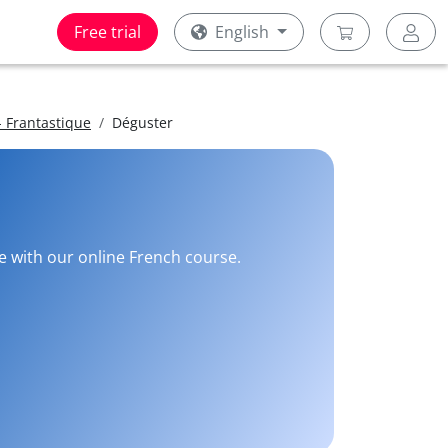
Free trial
English
 Frantastique
Déguster
ee with our online French course.