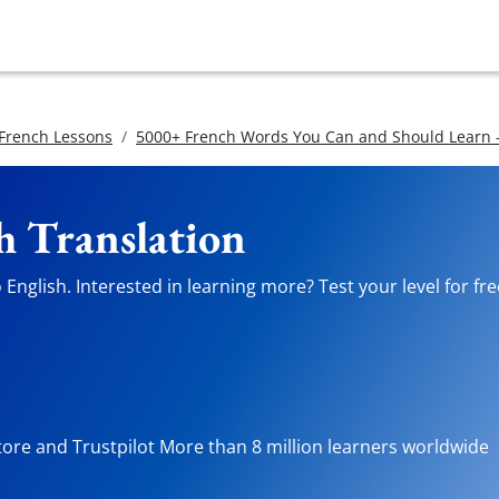
 French Lessons
5000+ French Words You Can and Should Learn -
h Translation
English. Interested in learning more? Test your level for fr
tore and Trustpilot More than 8 million learners worldwide