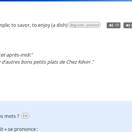
mple; to savor, to enjoy (a dish)
déguster, présent
FR
et après-midi.
"
r
d’autres bons petits plats de Chez Kévin .
"
es mots ?
EN
t » se prononce :