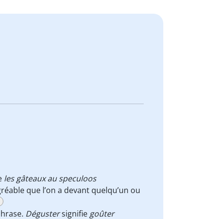
ie
les gâteaux au speculoos
gréable que l’on a devant quelqu’un ou
N
phrase.
Déguster
signifie
goûter