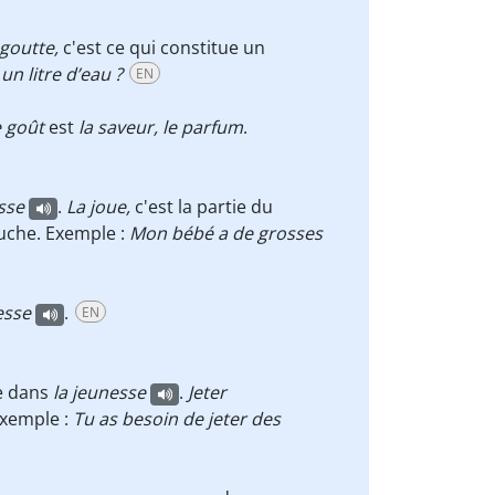
goutte,
c'est ce qui constitue un
un litre d’eau ?
EN
 goût
est
la saveur, le parfum
.
sse
.
La joue,
c'est la partie du
ouche. Exemple :
Mon bébé a de grosses
esse
.
EN
 dans
la jeunesse
.
Jeter
Exemple :
Tu as besoin de jeter des