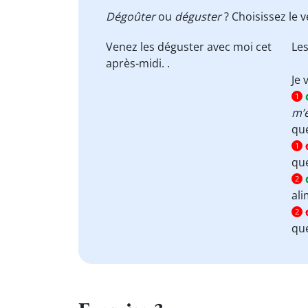
Dégoûter
ou
déguster
? Choisissez le 
Venez les
déguster
avec moi cet
Le
après-midi. .
Je 
1
m’
qu
1
que
2
ali
2
que