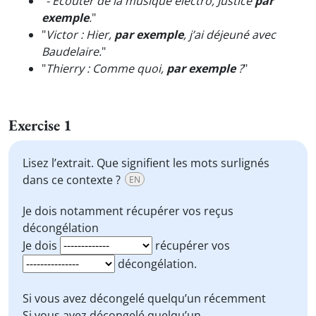
"
- Écouter de la musique électro, Justice
par
exemple
.
"
"
Victor : Hier,
par exemple
, j’ai déjeuné avec
Baudelaire.
"
"
Thierry : Comme quoi,
par exemple
?
"
Exercise 1
Lisez l’extrait. Que signifient les mots surlignés
dans ce contexte ?
EN
Je dois
notamment
récupérer vos
reçus
décongélation
Je dois
récupérer vos
décongélation.
Si vous avez décongelé quelqu’un
récemment
Si vous avez décongelé quelqu’un