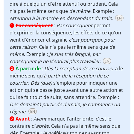
dire à quelqu'un d'être attentif ou prudent
.
Cela
n'a pas le même sens que
de même.
Exemple
:
Attention à la marche en descendant du train
.
EN
Par conséquent
:
Par conséquent
permet
1
d'exprimer la conséquence, les effets de ce qu'on
vient d'énoncer et signifie
c'est pourquoi
,
pour
cette raison
. Cela n'a pas le même sens que
de
même
. Exemple :
Je suis très fatigué, par
conséquent je ne viendrai plus travailler.
EN
À partir de
:
Dès la réception de ce courrier
a le
2
même sens qu’
à partir de la réception de ce
courrier.
Dès (que)
s'emploie pour indiquer une
action qui se passe juste avant une autre action et
qui se fait tout de suite, sans attendre. Exemple :
Dès demain/à partir de demain, je commence un
régime.
EN
Avant
:
Avant
marque l'antériorité, c'est le
2
contraire d'
après
. Cela n'a pas le même sens que
dès
. Exemple :
Je préférais ton nez avant ton