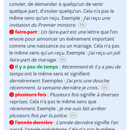
convier, de demander à quelqu’un de venir
quelque part, d’
inviter
quelqu’un. Cela n’a pas le
même sens qu’un reçu. Exemple :
J’ai reçu une
invitation du Premier ministre.
EN
faire-part
:
Un faire-part
est une lettre que l’on
2
envoie pour annoncer un événement important
comme une naissance ou un mariage. Cela n’a pas
le même sens qu’
un reçu
. Exemple :
J’ai reçu un joli
faire-part de mariage.
EN
il y a peu de temps
:
Récemment
et
il y a peu de
3
temps
ont le même sens et signifient
dernièrement
. Exemples :
J’ai pris une douche
récemment, la semaine dernière je crois.
EN
plusieurs fois
:
Plusieurs fois
signifie
à
diverses
3
reprises
. Cela n’a pas le même sens que
récemment
. Exemple :
Je me suis fait arrêter
plusieurs fois par la police.
EN
l’année dernière
:
L’année dernière
signifie
l’an
3
passé, l’année précédente
. Cela n’a pas le même