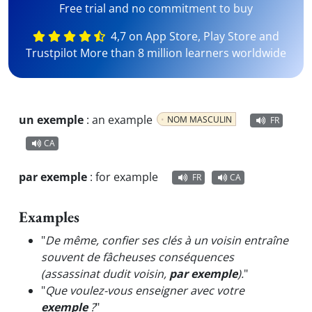
Free trial and no commitment to buy
4,7 on App Store, Play Store and
Trustpilot More than 8 million learners worldwide
un exemple
:
an example
NOM MASCULIN
FR
CA
par exemple
:
for example
FR
CA
Examples
"
De même, confier ses clés à un voisin entraîne
souvent de fâcheuses conséquences
(assassinat dudit voisin,
par exemple
).
"
"
Que voulez-vous enseigner avec votre
exemple
?
"