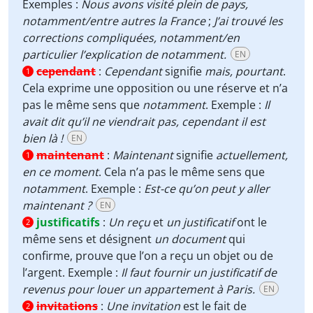
Exemples :
Nous avons visité plein de pays,
notamment/entre autres la France
;
J’ai trouvé les
corrections compliquées, notamment/en
particulier l’explication de notamment.
EN
cependant
:
Cependant
signifie
mais, pourtant
.
1
Cela exprime une opposition ou une réserve et n’a
pas le même sens que
notamment
. Exemple :
Il
avait dit qu’il ne viendrait pas, cependant il est
bien là !
EN
maintenant
:
Maintenant
signifie
actuellement,
1
en ce moment
. Cela n’a pas le même sens que
notamment
. Exemple :
Est-ce qu’on peut y aller
maintenant ?
EN
justificatifs
:
Un reçu
et
un justificatif
ont le
2
même sens et désignent
un document
qui
confirme, prouve que l’on a reçu un objet ou de
l’argent. Exemple :
Il faut fournir un justificatif de
revenus pour louer un appartement à Paris.
EN
invitations
:
Une invitation
est le fait de
2