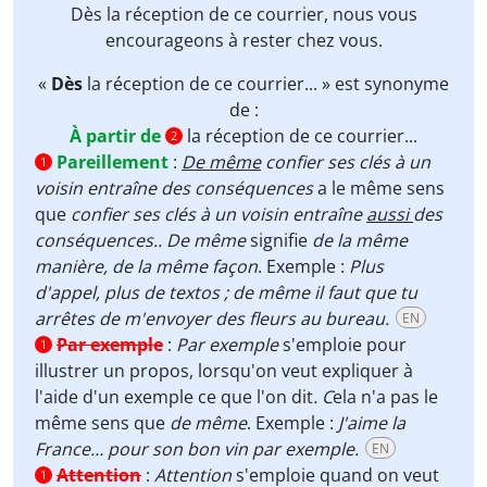
Dès
la réception de ce courrier, nous vous
encourageons à rester chez vous.
«
Dès
la réception de ce courrier... » est synonyme
de :
À partir de
la réception de ce courrier...
2
Pareillement
:
De même
confier ses clés à un
1
voisin entraîne des conséquences
a le même sens
que
confier ses clés à un voisin entraîne
aussi
des
conséquences..
De même
signifie
de la même
manière,
de la même façon
. Exemple :
Plus
d'appel, plus de textos ; de même il faut que tu
arrêtes de m'envoyer des fleurs au bureau.
EN
Par exemple
:
Par exemple
s'emploie pour
1
illustrer un propos, lorsqu'on veut expliquer à
l'aide d'un exemple ce que l'on dit
. C
ela n'a pas le
même sens que
de même
. Exemple :
J'aime la
France… pour son bon vin par exemple.
EN
Attention
:
Attention
s'emploie quand on veut
1