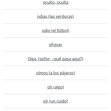
oculto, oculta
odias (las verduras)
odio (el fútbol)
ofrecer
Oiga, (señor, ¿qué pasa aquí?)
oímos (a los pájaros)
oír (algo)
oír (un ruido)