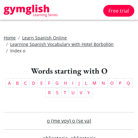
Free trial
Home
Learn Spanish Online
Learning Spanish Vocabulary with Hotel Borbollón
Index o
Words starting with O
A
B
C
D
E
F
G
H
I
J
L
M
N
O
P
Q
R
S
T
U
V
Y
o (me voy) o (se va)