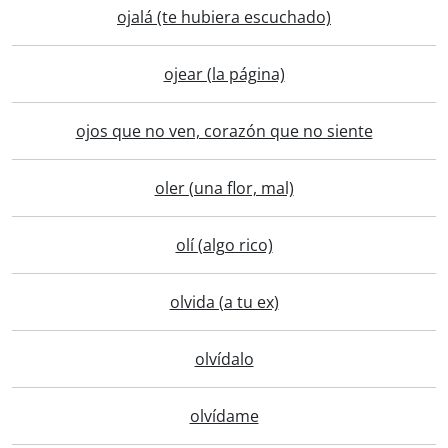
ojalá (te hubiera escuchado)
ojear (la página)
ojos que no ven, corazón que no siente
oler (una flor, mal)
olí (algo rico)
olvida (a tu ex)
olvídalo
olvídame