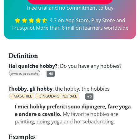
Free trial and no commitment to buy
4,7 on App Store, Play Store and
Trustpilot More than 8 million learners worldwide
Definition
Hai qualche hobby?
:
Do you have any hobbies?
avere, presente
l'hobby, gli hobby
:
the hobby, the hobbies
MASCHILE
SINGOLARE, PLURALE
I miei hobby preferiti sono dipingere, fare yoga
e andare a cavallo.
My favorite hobbies are
painting, doing yoga and horseback riding.
Examples