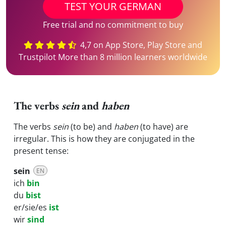
TEST YOUR GERMAN
Free trial and no commitment to buy
4,7 on App Store, Play Store and
Trustpilot More than 8 million learners worldwide
The verbs
sein
and
haben
The verbs
sein
(to be) and
haben
(to have) are
irregular. This is how they are conjugated in the
present tense:
sein
EN
ich
bin
du
bist
er/sie/es
ist
wir
sind