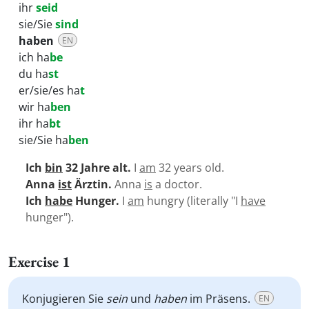
ihr
seid
sie/Sie
sind
haben
EN
ich ha
be
du ha
st
er/sie/es ha
t
wir ha
ben
ihr ha
bt
sie/Sie ha
ben
Ich
bin
32 Jahre alt.
I
am
32 years old.
Anna
ist
Ärztin.
Anna
is
a doctor.
Ich
habe
Hunger.
I
am
hungry (literally "I
have
hunger").
Exercise 1
Konjugieren Sie
sein
und
haben
im Präsens.
EN