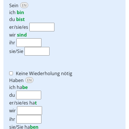
Sein
EN
ich
bin
du
bist
er/sie/es
wir
sind
ihr
sie/Sie
Keine Wiederholung nötig
Haben
EN
ich
ha
be
du
er/sie/es
ha
t
wir
ihr
sie/Sie
ha
ben