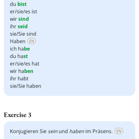
du
bist
er/sie/es ist
wir
sind
ihr
seid
sie/Sie sind
Haben
EN
ich ha
be
du ha
st
er/sie/es hat
wir ha
ben
ihr habt
sie/Sie haben
Exercise 3
Konjugieren Sie
sein
und
haben
im Präsens.
EN