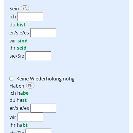
Sein
EN
ich
du
bist
er/sie/es
wir
sind
ihr
seid
sie/Sie
Keine Wiederholung nötig
Haben
EN
ich
ha
be
du
ha
st
er/sie/es
wir
ihr
ha
bt