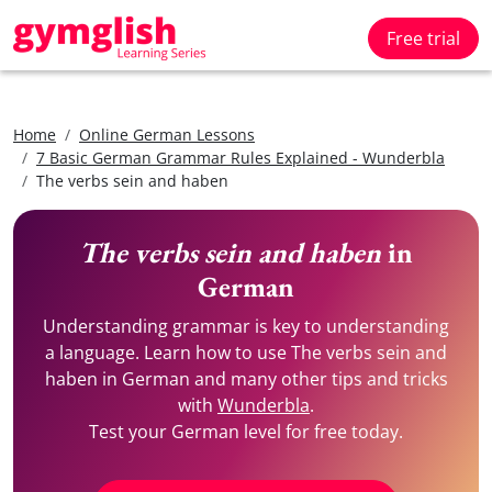
Free trial
Home
Online German Lessons
7 Basic German Grammar Rules Explained - Wunderbla
The verbs sein and haben
The verbs sein and haben
in
German
Understanding grammar is key to understanding
a language. Learn how to use The verbs sein and
haben in German and many other tips and tricks
with
Wunderbla
.
Test your German level for free today.