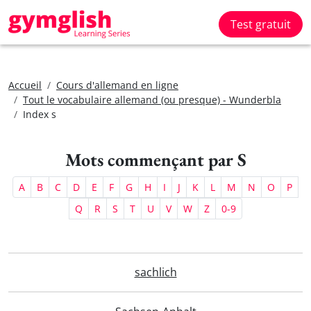
Test gratuit
Accueil
Cours d'allemand en ligne
Tout le vocabulaire allemand (ou presque) - Wunderbla
Index s
Mots commençant par S
A
B
C
D
E
F
G
H
I
J
K
L
M
N
O
P
Q
R
S
T
U
V
W
Z
0-9
sachlich