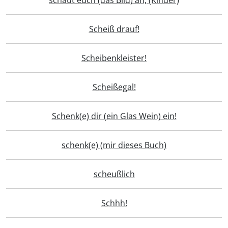
schaut euch (das Bild) an, (Kinder)
Scheiß drauf!
Scheibenkleister!
Scheißegal!
Schenk(e) dir (ein Glas Wein) ein!
schenk(e) (mir dieses Buch)
scheußlich
Schhh!