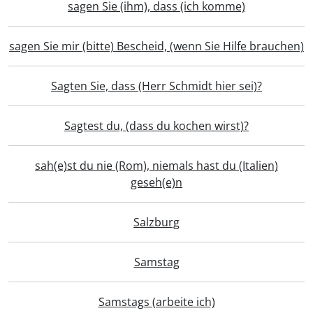
sagen Sie (ihm), dass (ich komme)
sagen Sie mir (bitte) Bescheid, (wenn Sie Hilfe brauchen)
Sagten Sie, dass (Herr Schmidt hier sei)?
Sagtest du, (dass du kochen wirst)?
sah(e)st du nie (Rom), niemals hast du (Italien)
geseh(e)n
Salzburg
Samstag
Samstags (arbeite ich)