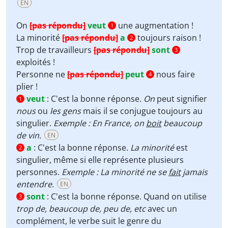
EN
On
[pas répondu]
veut
une augmentation !
1
La minorité
[pas répondu]
a
toujours raison !
2
Trop de travailleurs
[pas répondu]
sont
3
exploités !
Personne ne
[pas répondu]
peut
nous faire
4
plier !
veut
:
C'est la bonne réponse.
On
peut signifier
1
nous
ou
les gens
mais il se conjugue toujours au
singulier.
Exemple : En France, on
boit
beaucoup
de vin.
EN
a
:
C'est la bonne réponse.
La minorité
est
2
singulier, même si elle représente plusieurs
personnes.
Exemple : La minorité ne se
fait
jamais
entendre.
EN
sont
:
C'est la bonne réponse. Quand on utilise
3
trop de, beaucoup de, peu de, etc
avec un
complément, le verbe suit le genre du