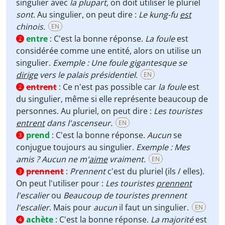
singulier avec
la plupart
, on doit utiliser le pluriel
sont
. Au singulier, on peut dire :
Le kung-fu
est
chinois.
EN
entre
:
C'est la bonne réponse.
La foule
est
2
considérée comme une entité, alors on utilise un
singulier.
Exemple : Une foule gigantesque se
dirige
vers le palais présidentiel.
EN
entrent
:
Ce n'est pas possible car
la foule
est
2
du singulier, même si elle représente beaucoup de
personnes. Au pluriel, on peut dire :
Les touristes
entrent
dans l'ascenseur.
EN
prend
:
C'est la bonne réponse.
Aucun
se
3
conjugue toujours au singulier.
Exemple : Mes
amis ? Aucun ne m'
aime
vraiment.
EN
prennent
:
Prennent
c'est du pluriel (ils / elles).
3
On peut l'utiliser pour :
Les touristes
prennent
l'escalier
ou
Beaucoup de touristes prennent
l'escalier
. Mais pour
aucun
il faut un singulier.
EN
achète
:
C'est la bonne réponse.
La majorité
est
4