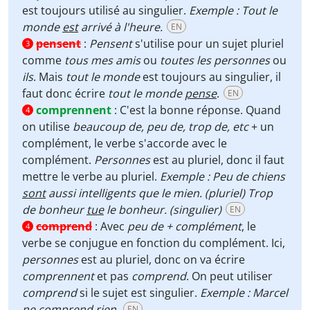
est toujours utilisé au singulier.
Exemple : Tout le
monde
est
arrivé à l'heure.
EN
pensent
:
Pensent
s'utilise pour un sujet pluriel
3
comme
tous mes amis
ou
toutes les personnes
ou
ils
. Mais
tout le monde
est toujours au singulier, il
faut donc écrire
tout le monde
pense
.
EN
comprennent
:
C'est la bonne réponse. Quand
4
on utilise
beaucoup de, peu de, trop de, etc
+ un
complément, le verbe s'accorde avec le
complément.
Personnes
est au pluriel, donc il faut
mettre le verbe au pluriel.
Exemple : Peu de chiens
sont
aussi intelligents que le mien. (pluriel)
Trop
de bonheur
tue
le bonheur. (singulier)
EN
comprend
:
Avec
peu de + complément
, le
4
verbe se conjugue en fonction du complément. Ici,
personnes
est au pluriel, donc on va écrire
comprennent
et pas
comprend
. On peut utiliser
comprend
si le sujet est singulier.
Exemple : Marcel
ne
comprend
rien.
EN