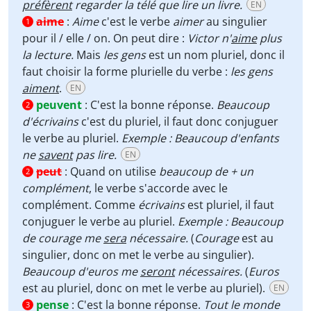
préfèrent
regarder la télé que lire un livre.
EN
aime
:
Aime
c'est le verbe
aimer
au singulier
1
pour il / elle / on. On peut dire :
Victor n'
aime
plus
la lecture.
Mais
les gens
est un nom pluriel, donc il
faut choisir la forme plurielle du verbe :
les gens
aiment
.
EN
peuvent
:
C'est la bonne réponse.
Beaucoup
2
d'écrivains
c'est du pluriel, il faut donc conjuguer
le verbe au pluriel.
Exemple : Beaucoup d'enfants
ne
savent
pas lire.
EN
peut
:
Quand on utilise
beaucoup de + un
2
complément
, le verbe s'accorde avec le
complément. Comme
écrivains
est pluriel, il faut
conjuguer le verbe au pluriel.
Exemple : Beaucoup
de courage me
sera
nécessaire.
(
Courage
est au
singulier, donc on met le verbe au singulier).
Beaucoup d'euros me
seront
nécessaires.
(
Euros
est au pluriel, donc on met le verbe au pluriel).
EN
pense
:
C'est la bonne réponse.
Tout le monde
3