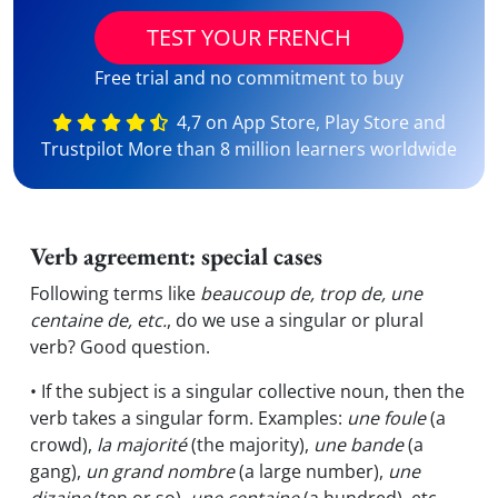
TEST YOUR FRENCH
Free trial and no commitment to buy
4,7 on App Store, Play Store and
Trustpilot More than 8 million learners worldwide
Verb agreement: special cases
Following terms like
beaucoup de, trop de, une
centaine de, etc.
, do we use a singular or plural
verb? Good question.
• If the subject is a singular collective noun, then the
verb takes a singular form. Examples:
une foule
(a
crowd),
la majorité
(the majority),
une bande
(a
gang),
un grand nombre
(a large number),
une