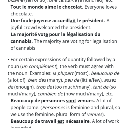
dizaine
(ten or so),
une centaine
(a hundred), etc.
Tout le monde aim
e
le chocolat.
Everyone loves
chocolate.
Une foule joyeuse accueill
ait
le président.
A
joyful crowd welcomed the president.
La majorité vot
e
pour la légalisation du
cannabis.
The majority are voting for legalisation
of cannabis.
• For certain expressions of quantity followed by a
noun (
un complément
), the verb must agree with
the noun. Examples:
la plupart
(most),
beaucoup de
(a lot of),
bien des
(many),
peu de
(little/few),
assez
de
(enough),
trop de
(too much/many),
tant de
(so
much/many),
combien de
(how much/many), etc.
Beaucoup de personnes
sont
venues.
A lot of
people came. (
Personnes
is feminine and plural, so
we use the feminine, plural form of
venues
).
Beaucoup de travail
est
nécessaire.
A lot of work