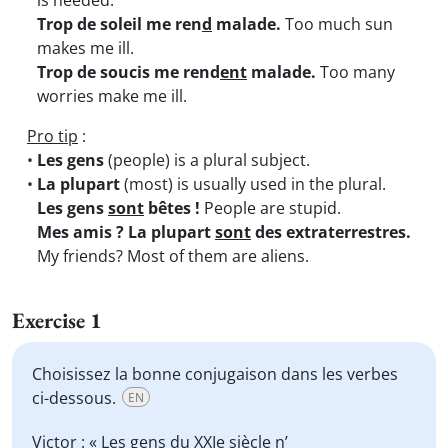
is needed.
Trop de soleil me ren
d
malade.
Too much sun
makes me ill.
Trop de soucis me rend
ent
malade.
Too many
worries make me ill.
Pro tip
:
•
Les gens
(people) is a plural subject.
•
La plupart
(most) is usually used in the plural.
Les gens
sont
bêtes !
People are stupid.
Mes amis ? La plupart
sont
des extraterrestres.
My friends? Most of them are aliens.
Exercise 1
Choisissez la bonne conjugaison dans les verbes
ci-dessous.
EN
Victor : « Les gens du XXIe siècle n’