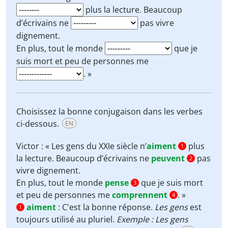
plus la lecture. Beaucoup
d’écrivains ne
pas vivre
dignement.
En plus, tout le monde
que je
suis mort et peu de personnes me
. »
Choisissez la bonne conjugaison dans les verbes
ci-dessous.
EN
Victor : « Les gens du XXIe siècle n’
aiment
plus
1
la lecture. Beaucoup d’écrivains ne
peuvent
pas
2
vivre dignement.
En plus, tout le monde
pense
que je suis mort
3
et peu de personnes me
comprennent
. »
4
aiment
:
C'est la bonne réponse.
Les gens
est
1
toujours utilisé au pluriel.
Exemple : Les gens