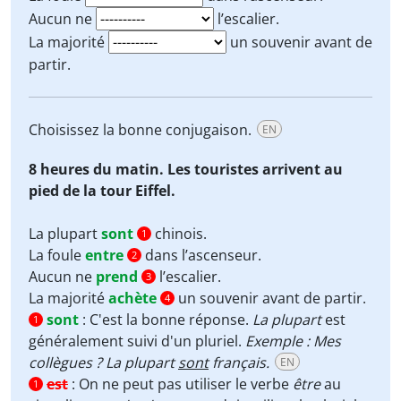
Aucun ne
l’escalier.
La majorité
un souvenir avant de
partir.
Choisissez la bonne conjugaison.
EN
8 heures du matin. Les touristes arrivent au
pied de la tour Eiffel.
La plupart
sont
chinois.
1
La foule
entre
dans l’ascenseur.
2
Aucun ne
prend
l’escalier.
3
La majorité
achète
un souvenir avant de partir.
4
sont
:
C'est la bonne réponse.
La plupart
est
1
généralement suivi d'un pluriel.
Exemple : Mes
collègues ? La plupart
sont
français.
EN
est
:
On ne peut pas utiliser le verbe
être
au
1