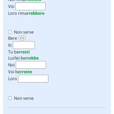
Voi
Loro
rima
rrebbero
Non serve
Bere
EN
Io
Tu
be
rresti
Lui/lei
be
rrebbe
Noi
Voi
be
rreste
Loro
Non serve