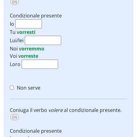
EN
Condizionale presente
Io
Tu
v
orresti
Lui/lei
Noi
v
orremmo
Voi
v
orreste
Loro
Non serve
Coniuga il verbo
volere
al condizionale presente.
EN
Condizionale presente