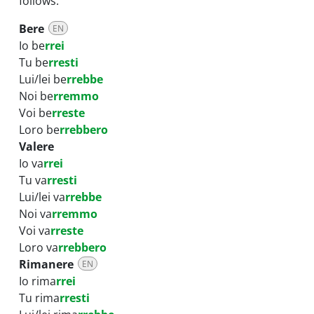
follows:
Bere
EN
Io be
rrei
Tu be
rresti
Lui/lei be
rrebbe
Noi be
rremmo
Voi be
rreste
Loro be
rrebbero
Valere
Io va
rrei
Tu va
rresti
Lui/lei va
rrebbe
Noi va
rremmo
Voi va
rreste
Loro va
rrebbero
Rimanere
EN
Io rima
rrei
Tu rima
rresti