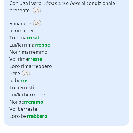
Coniuga i verbi
rimanere
e
bere
al condizionale
presente.
EN
Rimanere
EN
Io rimarrei
Tu rima
rresti
Lui/lei rima
rrebbe
Noi rimarremmo
Voi rima
rreste
Loro rimarrebbero
Bere
EN
Io be
rrei
Tu berresti
Lui/lei berrebbe
Noi be
rremmo
Voi berreste
Loro be
rrebbero