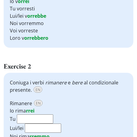
Io v
orrei
Tu vorresti
Lui/lei v
orrebbe
Noi vorremmo
Voi vorreste
Loro v
orrebbero
Exercise 2
Coniuga i verbi
rimanere
e
bere
al condizionale
presente.
EN
Rimanere
EN
Io
rima
rrei
Tu
Lui/lei
Noi
rima
rremmo