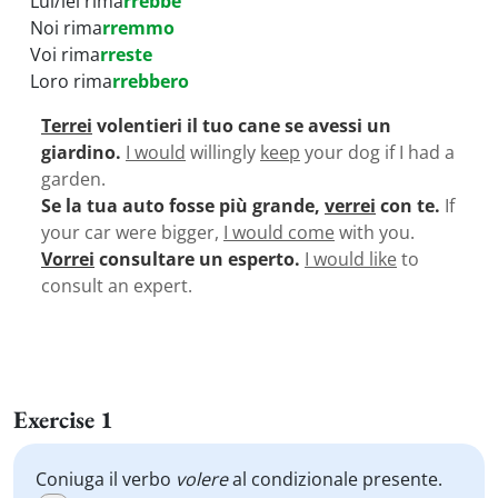
Lui/lei rima
rrebbe
Noi rima
rremmo
Voi rima
rreste
Loro rima
rrebbero
Terrei
volentieri il tuo cane se avessi un
giardino.
I would
willingly
keep
your dog if I had a
garden.
Se la tua auto fosse più grande,
verrei
con te.
If
your car were bigger,
I would come
with you.
Vorrei
consultare un esperto.
I would like
to
consult an expert.
Exercise 1
Coniuga il verbo
volere
al condizionale presente.