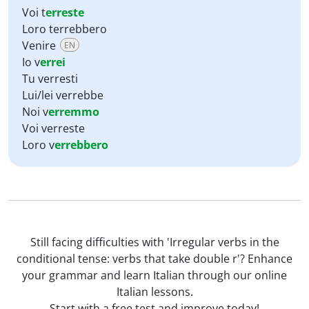
Voi t
erreste
Loro terrebbero
Venire
EN
Io v
errei
Tu verresti
Lui/lei verrebbe
Noi v
erremmo
Voi verreste
Loro v
errebbero
Still facing difficulties with 'Irregular verbs in the
conditional tense: verbs that take double r'? Enhance
your grammar and learn Italian through our online
Italian lessons.
Start with a free test and improve today!