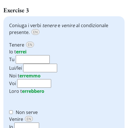
Exercise 3
Coniuga i verbi
tenere
e
venire
al condizionale
presente.
EN
Tenere
EN
Io
t
errei
Tu
Lui/lei
Noi
t
erremmo
Voi
Loro
t
errebbero
Non serve
Venire
EN
Io