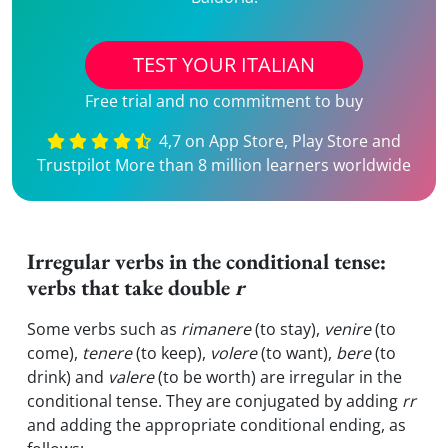
TEST YOUR ITALIAN
Free trial and no commitment to buy
4,7 on App Store, Play Store and
Trustpilot More than 8 million learners worldwide
Irregular verbs in the conditional tense:
verbs that take double
r
Some verbs such as
rimanere
(to stay),
venire
(to
come),
tenere
(to keep),
volere
(to want),
bere
(to
drink) and
valere
(to be worth)
are irregular in the
conditional tense. They are conjugated by adding
rr
and adding the appropriate conditional ending, as