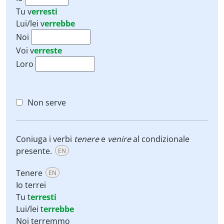
Tu
v
erresti
Lui/lei
v
errebbe
Noi
Voi
v
erreste
Loro
Non serve
Coniuga i verbi
tenere
e
venire
al condizionale
presente.
EN
Tenere
EN
Io terrei
Tu t
erresti
Lui/lei t
errebbe
Noi terremmo