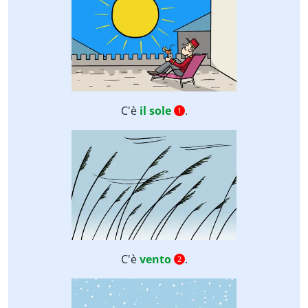
C'è
il sole
.
1
C'è
vento
.
2