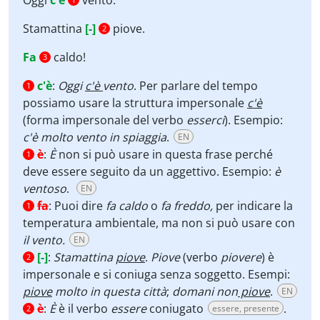
Oggi
c'è
vento.
Stamattina
[-]
piove.
2
Fa
caldo!
3
c'è
:
Oggi
c'è
vento
. Per parlare del tempo
1
possiamo usare la struttura impersonale
c'è
(forma impersonale del verbo
esserci
). Esempio:
c'è molto vento in spiaggia
.
EN
è
:
È
non si può usare in questa frase perché
1
deve essere seguito da un aggettivo. Esempio:
è
ventoso
.
EN
fa
:
Puoi dire
fa caldo
o
fa freddo,
per indicare la
1
temperatura ambientale, ma non si può usare con
il vento.
EN
[-]
:
Stamattina
piove
.
Piove
(verbo
piovere
) è
2
impersonale e si coniuga senza soggetto. Esempi:
piove
molto in questa città
;
domani non
piove
.
EN
è
:
È
è il verbo
essere
coniugato
.
essere, presente
2