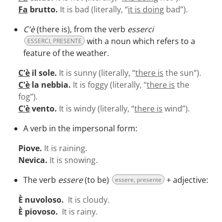
Fa
brutto.
It is bad (literally, “
it is doing
bad”).
C'è
(there is), from the verb
esserci
with a noun which refers to a
ESSERCI, PRESENTE
feature of the weather.
C'è
il sole.
It is sunny (literally, “
there is
the sun”).
C'è
la nebbia.
It is foggy (literally, “
there is
the
fog”).
C'è
vento.
It is windy (literally, “
there is
wind”).
A verb in the impersonal form:
Piove.
It is raining.
Nevica.
It is snowing.
The verb
essere
(to be)
+ adjective:
essere, presente
È nuvoloso.
It is cloudy.
È piovoso.
It is rainy.