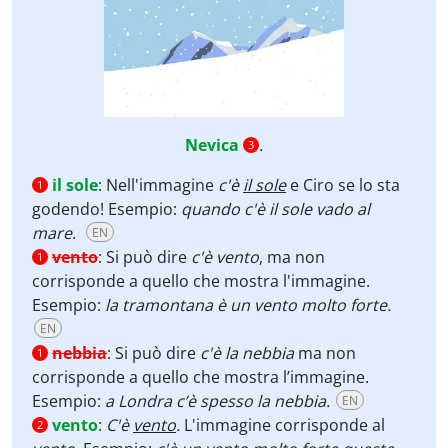
Nevica
.
3
il sole
:
Nell'immagine
c'è
il sole
e Ciro se lo sta
1
godendo! Esempio:
quando c'è il sole vado al
mare
.
EN
vento
:
Si può dire
c'è vento
, ma non
1
corrisponde a quello che mostra l'immagine.
Esempio:
la tramontana è un vento molto forte.
EN
nebbia
:
Si può dire
c'è la nebbia
ma non
1
corrisponde a quello che mostra l’immagine.
Esempio:
a Londra c’è spesso la nebbia.
EN
vento
:
C'è
vento
.
L'immagine corrisponde al
2