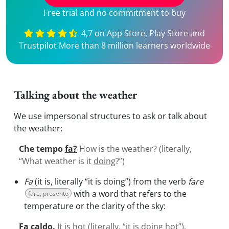
Free trial and no commitment to buy
4,7 on App Store, Play Store and
Trustpilot More than 8 million learners worldwide
Talking about the weather
We use impersonal structures to ask or talk about
the weather:
Che tempo
fa?
How is the weather? (literally,
“What weather is it
doing
?”)
Fa
(it is, literally “it is doing”) from the verb
fare
with a word that refers to the
fare, presente
temperature or the clarity of the sky:
Fa
caldo.
It is hot (literally, “
it is doing
hot”).