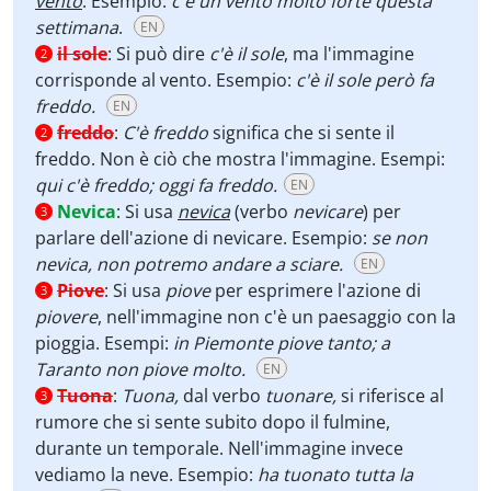
vento
. Esempio:
c'è un vento molto forte questa
settimana
.
EN
il sole
:
Si può dire
c'è il sole
, ma l'immagine
2
corrisponde al vento. Esempio:
c'è il sole però fa
freddo.
EN
freddo
:
C'è freddo
significa che si sente il
2
freddo. Non è ciò che mostra l'immagine. Esempi:
qui c'è freddo; oggi fa freddo.
EN
Nevica
:
Si usa
nevica
(verbo
nevicare
) per
3
parlare dell'azione di nevicare. Esempio:
se non
nevica, non potremo andare a sciare.
EN
Piove
:
Si usa
piove
per esprimere l'azione di
3
piovere
, nell'immagine non c'è un paesaggio con la
pioggia. Esempi:
in Piemonte piove tanto; a
Taranto non piove molto.
EN
Tuona
:
Tuona,
dal verbo
tuonare,
si riferisce al
3
rumore che si sente subito dopo il fulmine,
durante un temporale. Nell'immagine invece
vediamo la neve. Esempio:
ha tuonato tutta la