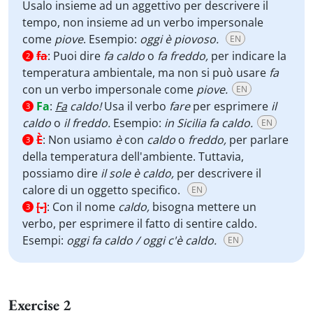
Usalo insieme ad un aggettivo per descrivere il
tempo, non insieme ad un verbo impersonale
come
piove
. Esempio:
oggi
è piovoso.
EN
fa
:
Puoi dire
fa caldo
o
fa freddo,
per indicare la
2
temperatura ambientale, ma non si può usare
fa
con un verbo impersonale come
piove.
EN
Fa
:
Fa
caldo!
Usa il verbo
fare
per esprimere
il
3
caldo
o
il freddo.
Esempio:
in Sicilia fa caldo.
EN
È
:
Non usiamo
è
con
caldo
o
freddo,
per parlare
3
della temperatura dell'ambiente. Tuttavia,
possiamo dire
il sole è caldo,
per descrivere il
calore di un oggetto specifico.
EN
[-]
:
Con il nome
caldo,
bisogna mettere un
3
verbo, per esprimere il fatto di sentire caldo.
Esempi:
oggi fa caldo / oggi c'è caldo.
EN
Exercise 2