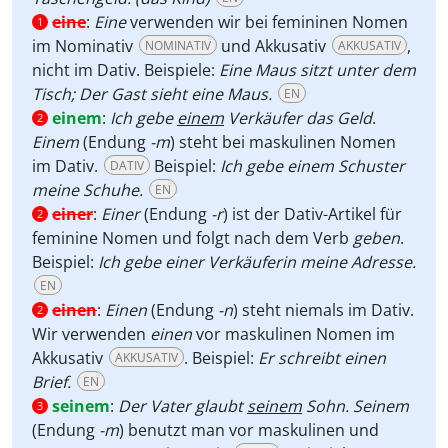
eine
:
Eine
verwenden wir bei femininen Nomen
1
im Nominativ
und Akkusativ
,
NOMINATIV
AKKUSATIV
nicht im Dativ. Beispiele:
Eine Maus sitzt unter dem
Tisch; Der Gast sieht eine Maus.
EN
einem
:
Ich gebe
einem
Verkäufer das Geld
.
2
Einem
(Endung
-m
) steht bei maskulinen Nomen
im Dativ.
Beispiel:
Ich gebe einem Schuster
DATIV
meine Schuhe.
EN
einer
:
Einer
(Endung
-r
) ist der Dativ-Artikel für
2
feminine Nomen und folgt nach dem Verb
geben
.
Beispiel:
Ich gebe einer Verkäuferin meine Adresse.
EN
einen
:
Einen
(Endung
-n
) steht niemals im Dativ.
2
Wir verwenden
einen
vor maskulinen Nomen im
Akkusativ
. Beispiel:
Er schreibt einen
AKKUSATIV
Brief.
EN
seinem
:
Der Vater glaubt
seinem
Sohn.
Seinem
3
(Endung
-m
) benutzt man vor maskulinen und