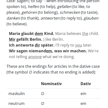
case:
sagen
(“to say” - when introducing the person
spoken to),
helfen
(to help),
gefallen
(to like, to
please),
gehören
(to belong),
schmecken
(to taste),
danken
(to thank),
antworten
(to reply to),
glauben
(to believe).
Maria glaubt
dem
Kind.
Maria believes
the
child.
Mir
gefällt Berlin.
I
like Berlin.
Ich antworte
dir
später.
I'll reply to
you
later.
Wir sagen niemand
em
, was wir machen.
We're
not telling
anyone
what we're doing.
These are the endings for articles in the dative case
(the symbol ∅ indicates that no ending is added):
Nominativ
Dativ
maskulin
∅
em
neutrum
∅
em