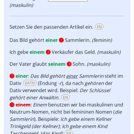
(maskulin)
Setzen Sie den passenden Artikel ein.
EN
Das Bild gehört
einer
Sammlerin.
(feminin)
1
Ich gebe
einem
Verkäufer das Geld.
(maskulin)
2
Der Vater glaubt
seinem
Sohn.
(maskulin)
3
einer
:
Das Bild gehört
einer
Sammlerin
steht im
1
Dativ
(Endung
-r
), da nach
gehören
der
DATIV
Dativ verwendet wird. Beispiel:
Der Schlüssel
gehört einer Anwältin.
EN
einem
:
Einem
benutzen wir bei maskulinen und
1
Neutrum-Nomen, nicht bei femininen Nomen (
die
Sammlerin
). Beispiele:
Ich gebe einem Kellner
Trinkgeld (der Kellner); Ich gebe einem Kind
Taschengeld. (das Kind)
EN