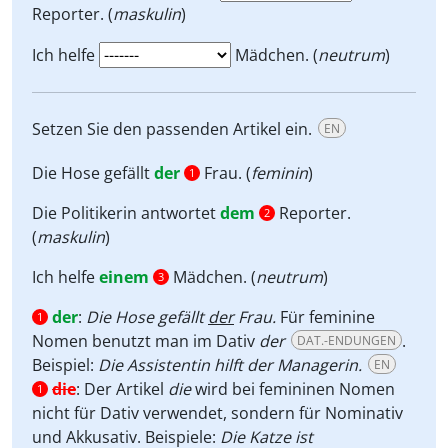
Reporter. (
maskulin
)
Ich helfe
Mädchen. (
neutrum
)
Setzen Sie den passenden Artikel ein.
EN
Die Hose gefällt
der
Frau. (
feminin
)
1
Die Politikerin antwortet
dem
Reporter.
2
(
maskulin
)
Ich helfe
einem
Mädchen. (
neutrum
)
3
der
:
Die Hose gefällt
der
Frau.
Für feminine
1
Nomen benutzt man im Dativ
der
.
DAT.-ENDUNGEN
Beispiel:
Die Assistentin hilft der Managerin.
EN
die
:
Der Artikel
die
wird bei femininen Nomen
1
nicht für Dativ verwendet, sondern für Nominativ
und Akkusativ. Beispiele:
Die Katze ist