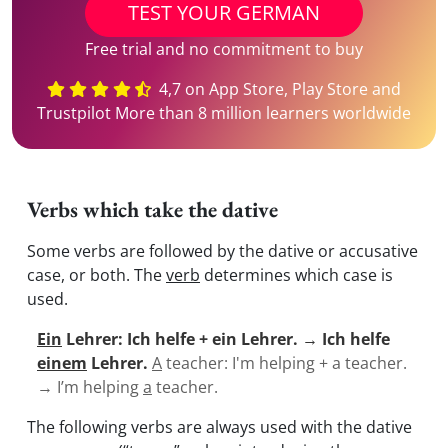
TEST YOUR GERMAN
Free trial and no commitment to buy
4,7 on App Store, Play Store and
Trustpilot More than 8 million learners worldwide
Verbs which take the dative
Some verbs are followed by the dative or accusative
case, or both. The
verb
determines which case is
used.
Ein
Lehrer: Ich helfe + ein Lehrer. → Ich helfe
einem
Lehrer.
A
teacher: I'm helping + a teacher.
→ I’m helping
a
teacher.
The following verbs are always used with the dative