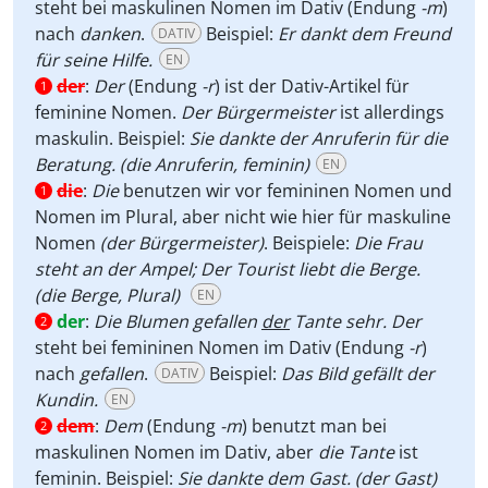
steht bei maskulinen Nomen im Dativ (Endung
-m
)
nach
danken
.
Beispiel:
Er dankt dem Freund
DATIV
für seine Hilfe.
EN
der
:
Der
(Endung
-r
) ist der Dativ-Artikel für
1
feminine Nomen.
Der Bürgermeister
ist allerdings
maskulin. Beispiel:
Sie dankte der Anruferin für die
Beratung. (die Anruferin, feminin)
EN
die
:
Die
benutzen wir vor femininen Nomen und
1
Nomen im Plural, aber nicht wie hier für maskuline
Nomen
(der Bürgermeister)
. Beispiele:
Die Frau
steht an der Ampel;
Der Tourist liebt die Berge.
(die Berge, Plural)
EN
der
:
Die Blumen gefallen
der
Tante sehr.
Der
2
steht bei femininen Nomen im Dativ (Endung
-r
)
nach
gefallen
.
Beispiel:
Das Bild gefällt der
DATIV
Kundin.
EN
dem
:
Dem
(Endung
-m
) benutzt man bei
2
maskulinen Nomen im Dativ, aber
die Tante
ist
feminin. Beispiel:
Sie dankte dem Gast. (der Gast)