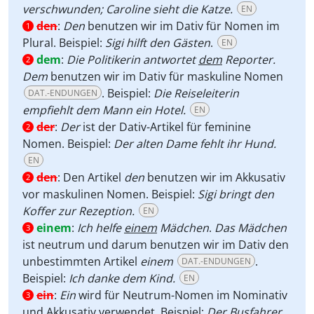
verschwunden; Caroline sieht die Katze.
EN
den
:
Den
benutzen wir im Dativ für Nomen im
1
Plural. Beispiel:
Sigi hilft den Gästen
.
EN
dem
:
Die Politikerin antwortet
dem
Reporter.
2
Dem
benutzen wir im Dativ für maskuline Nomen
. Beispiel:
Die Reiseleiterin
DAT.-ENDUNGEN
empfiehlt dem Mann ein Hotel.
EN
der
:
Der
ist der Dativ-Artikel für feminine
2
Nomen. Beispiel:
Der alten Dame fehlt ihr Hund.
EN
den
:
Den Artikel
den
benutzen wir im Akkusativ
2
vor maskulinen Nomen. Beispiel:
Sigi bringt den
Koffer zur Rezeption.
EN
einem
:
Ich helfe
einem
Mädchen
.
Das Mädchen
3
ist neutrum und darum benutzen wir im Dativ den
unbestimmten Artikel
einem
.
DAT.-ENDUNGEN
Beispiel:
Ich danke dem Kind.
EN
ein
:
Ein
wird für Neutrum-Nomen im Nominativ
3
und Akkusativ verwendet. Beispiel:
Der Busfahrer