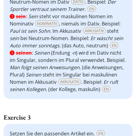
Neutrum-Nomen im Dativ
. Beispiel:
Der
DATIV
Sportler vertraut seinem Trainer.
EN
sein
:
Sein
steht vor maskulinen Nomen im
3
Nominativ
, niemals im Dativ. Beispiel:
NOMINATIV
Paul ist sein Sohn.
Im Akkusativ
steht
AKKUSATIV
sein
bei Neutrum-Nomen. Beispiel:
Er wäscht sein
Auto immer sonntags.
(das Auto, neutrum)
EN
seinen
:
Seinen
(Endung
-n
) wird im Dativ nicht
3
im Singular, sondern im Plural verwendet. Beispiel.
Man folgt seinen Anweisungen.
(die Anweisungen,
Plural)
Seinen
steht im Singular bei maskulinen
Nomen im Akkusativ
. Beispiel:
Er ruft
AKKUSATIV
seinen Kollegen.
(der Kollege, maskulin)
EN
Exercise 3
Setzen Sie den passenden Artikel ein.
EN