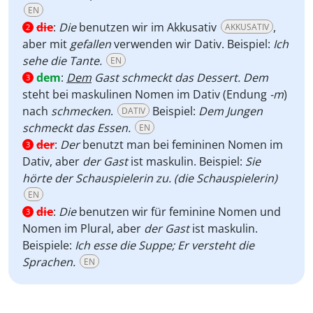
EN
die
:
Die
benutzen wir im Akkusativ
,
AKKUSATIV
2
aber mit
gefallen
verwenden wir Dativ. Beispiel:
Ich
sehe die Tante.
EN
dem
:
Dem
Gast schmeckt das Dessert.
Dem
3
steht bei maskulinen Nomen im Dativ (Endung
-m
)
nach
schmecken
.
Beispiel:
Dem Jungen
DATIV
schmeckt das Essen.
EN
der
:
Der
benutzt man bei femininen Nomen im
3
Dativ, aber
der Gast
ist maskulin. Beispiel:
Sie
hörte der Schauspielerin zu. (die Schauspielerin)
EN
die
:
Die
benutzen wir für feminine Nomen und
3
Nomen im Plural, aber
der Gast
ist maskulin.
Beispiele:
Ich esse die Suppe; Er versteht die
Sprachen.
EN