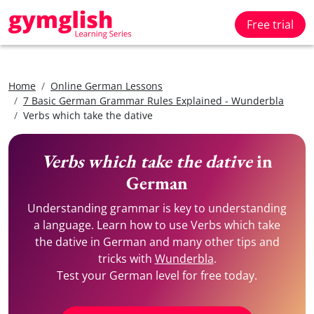
Free trial
Home
Online German Lessons
7 Basic German Grammar Rules Explained - Wunderbla
Verbs which take the dative
Verbs which take the dative
in
German
Understanding grammar is key to understanding
a language. Learn how to use Verbs which take
the dative in German and many other tips and
tricks with
Wunderbla
.
Test your German level for free today.