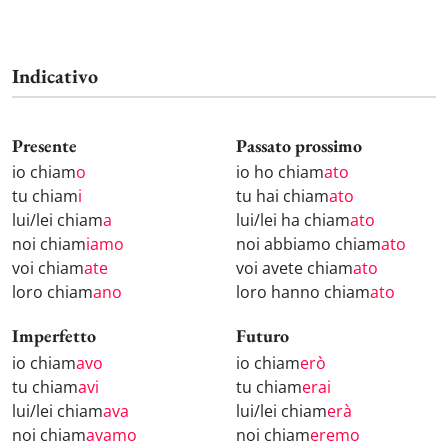
Indicativo
Presente
Passato prossimo
io chiam
o
io ho chiam
ato
tu chiam
i
tu hai chiam
ato
lui/lei chiam
a
lui/lei ha chiam
ato
noi chiam
iamo
noi abbiamo chiam
ato
voi chiam
ate
voi avete chiam
ato
loro chiam
ano
loro hanno chiam
ato
Imperfetto
Futuro
io chiam
avo
io chiam
erò
tu chiam
avi
tu chiam
erai
lui/lei chiam
ava
lui/lei chiam
erà
noi chiam
avamo
noi chiam
eremo