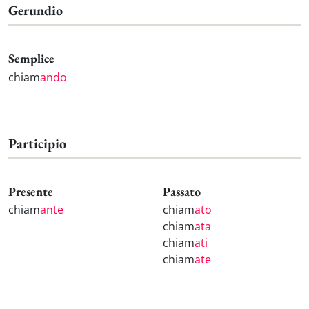
Gerundio
Semplice
chiam
ando
Participio
Presente
Passato
chiam
ante
chiam
ato
chiam
ata
chiam
ati
chiam
ate