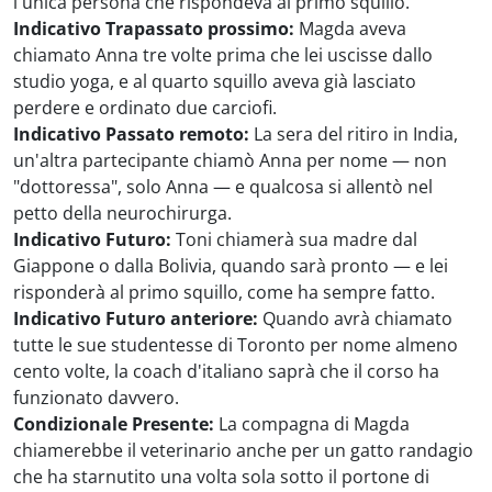
l'unica persona che rispondeva al primo squillo.
Indicativo Trapassato prossimo:
Magda aveva
chiamato Anna tre volte prima che lei uscisse dallo
studio yoga, e al quarto squillo aveva già lasciato
perdere e ordinato due carciofi.
Indicativo Passato remoto:
La sera del ritiro in India,
un'altra partecipante chiamò Anna per nome — non
"dottoressa", solo Anna — e qualcosa si allentò nel
petto della neurochirurga.
Indicativo Futuro:
Toni chiamerà sua madre dal
Giappone o dalla Bolivia, quando sarà pronto — e lei
risponderà al primo squillo, come ha sempre fatto.
Indicativo Futuro anteriore:
Quando avrà chiamato
tutte le sue studentesse di Toronto per nome almeno
cento volte, la coach d'italiano saprà che il corso ha
funzionato davvero.
Condizionale Presente:
La compagna di Magda
chiamerebbe il veterinario anche per un gatto randagio
che ha starnutito una volta sola sotto il portone di