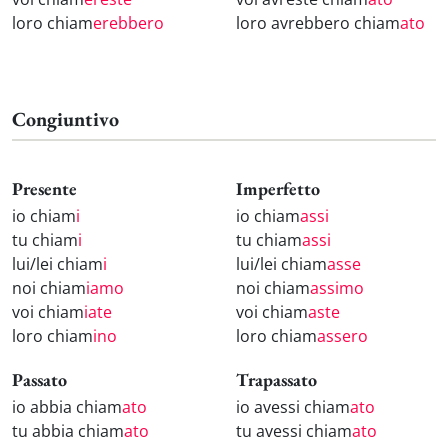
loro chiam
erebbero
loro avrebbero chiam
ato
Congiuntivo
Presente
Imperfetto
io chiam
i
io chiam
assi
tu chiam
i
tu chiam
assi
lui/lei chiam
i
lui/lei chiam
asse
noi chiam
iamo
noi chiam
assimo
voi chiam
iate
voi chiam
aste
loro chiam
ino
loro chiam
assero
Passato
Trapassato
io abbia chiam
ato
io avessi chiam
ato
tu abbia chiam
ato
tu avessi chiam
ato