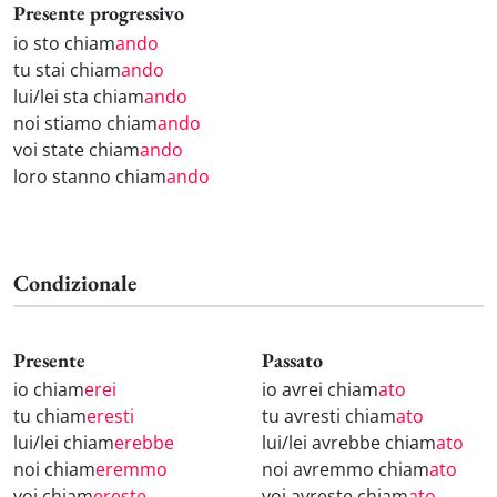
Presente progressivo
io sto chiam
ando
tu stai chiam
ando
lui/lei sta chiam
ando
noi stiamo chiam
ando
voi state chiam
ando
loro stanno chiam
ando
Condizionale
Presente
Passato
io chiam
erei
io avrei chiam
ato
tu chiam
eresti
tu avresti chiam
ato
lui/lei chiam
erebbe
lui/lei avrebbe chiam
ato
noi chiam
eremmo
noi avremmo chiam
ato
voi chiam
ereste
voi avreste chiam
ato