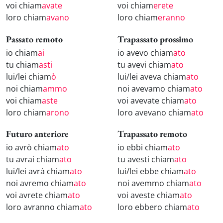
voi chiam
avate
voi chiam
erete
loro chiam
avano
loro chiam
eranno
Passato remoto
Trapassato prossimo
io chiam
ai
io avevo chiam
ato
tu chiam
asti
tu avevi chiam
ato
lui/lei chiam
ò
lui/lei aveva chiam
ato
noi chiam
ammo
noi avevamo chiam
ato
voi chiam
aste
voi avevate chiam
ato
loro chiam
arono
loro avevano chiam
ato
Futuro anteriore
Trapassato remoto
io avrò chiam
ato
io ebbi chiam
ato
tu avrai chiam
ato
tu avesti chiam
ato
lui/lei avrà chiam
ato
lui/lei ebbe chiam
ato
noi avremo chiam
ato
noi avemmo chiam
ato
voi avrete chiam
ato
voi aveste chiam
ato
loro avranno chiam
ato
loro ebbero chiam
ato