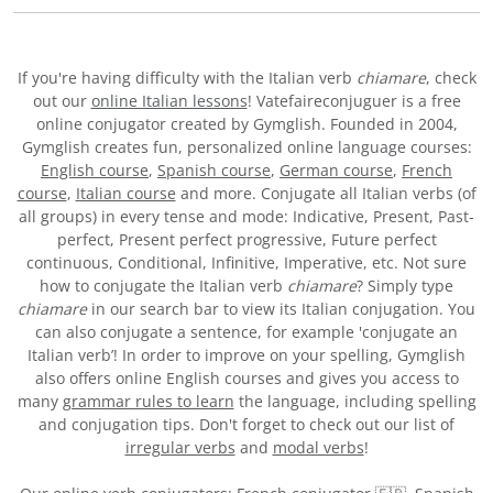
If you're having difficulty with the Italian verb
chiamare
, check
out our
online Italian lessons
! Vatefaireconjuguer is a free
online conjugator created by Gymglish. Founded in 2004,
Gymglish creates fun, personalized online language courses:
English course
,
Spanish course
,
German course
,
French
course
,
Italian course
and more. Conjugate all Italian verbs (of
all groups) in every tense and mode: Indicative, Present, Past-
perfect, Present perfect progressive, Future perfect
continuous, Conditional, Infinitive, Imperative, etc. Not sure
how to conjugate the Italian verb
chiamare
? Simply type
chiamare
in our search bar to view its Italian conjugation. You
can also conjugate a sentence, for example 'conjugate an
Italian verb’! In order to improve on your spelling, Gymglish
also offers online English courses and gives you access to
many
grammar rules to learn
the language, including spelling
and conjugation tips. Don't forget to check out our list of
irregular verbs
and
modal verbs
!