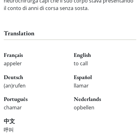
neurochirurga capì che il suo corpo stava presentando
il conto di anni di corsa senza sosta.
Translation
Français
English
appeler
to call
Deutsch
Español
(an)rufen
llamar
Português
Nederlands
chamar
opbellen
中文
呼叫