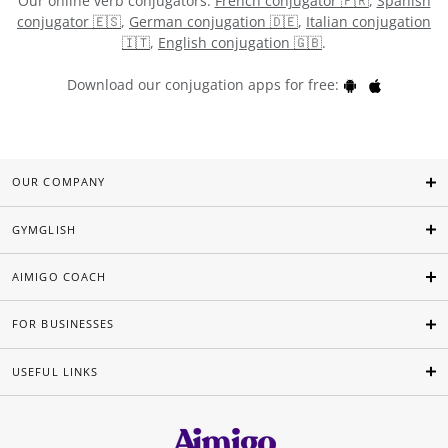
Our online verb conjugators:
French conjugator 🇫🇷
,
Spanish
conjugator 🇪🇸
,
German conjugation 🇩🇪
,
Italian conjugation
🇮🇹
,
English conjugation 🇬🇧
.
Download our conjugation apps for free:
OUR COMPANY
GYMGLISH
AIMIGO COACH
FOR BUSINESSES
USEFUL LINKS