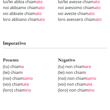
lui/lei abbia chiam
ato
lui/lei avesse chiam
ato
noi abbiamo chiam
ato
noi avessimo chiam
ato
voi abbiate chiam
ato
voi aveste chiam
ato
loro abbiano chiam
ato
loro avessero chiam
ato
Imperativo
Presente
Negativo
(tu) chiam
a
(tu) non chiam
are
(lei) chiam
i
(lei) non chiam
i
(noi) chiam
iamo
(noi) non chiam
iamo
(voi) chiam
ate
(voi) non chiam
ate
(loro) chiam
ino
(loro) non chiam
ino