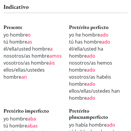
Indicativo
Presente
Pretérito perfecto
yo hombre
o
yo he hombre
ado
tú hombre
as
tú has hombre
ado
él/ella/usted hombre
a
él/ella/usted ha
nosotros/as hombre
amos
hombre
ado
vosotros/as hombre
áis
nosotros/as hemos
ellos/ellas/ustedes
hombre
ado
hombre
an
vosotros/as habéis
hombre
ado
ellos/ellas/ustedes han
hombre
ado
Pretérito imperfecto
Pretérito
pluscuamperfecto
yo hombre
aba
yo había hombre
ado
tú hombre
abas