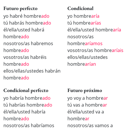
Futuro perfecto
Condicional
yo habré hombre
ado
yo hombre
aría
tú habrás hombre
ado
tú hombre
arías
él/ella/usted habrá
él/ella/usted hombre
aría
hombre
ado
nosotros/as
nosotros/as habremos
hombre
aríamos
hombre
ado
vosotros/as hombre
aríais
vosotros/as habréis
ellos/ellas/ustedes
hombre
ado
hombre
arían
ellos/ellas/ustedes habrán
hombre
ado
Condicional perfecto
Futuro próximo
yo habría hombre
ado
yo voy a hombre
ar
tú habrías hombre
ado
tú vas a hombre
ar
él/ella/usted habría
él/ella/usted va a
hombre
ado
hombre
ar
nosotros/as habríamos
nosotros/as vamos a