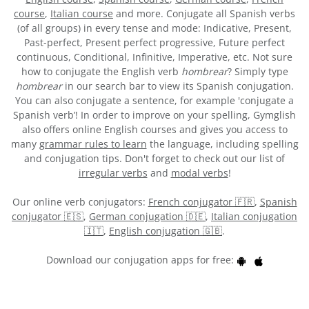
course
,
Italian course
and more. Conjugate all Spanish verbs
(of all groups) in every tense and mode: Indicative, Present,
Past-perfect, Present perfect progressive, Future perfect
continuous, Conditional, Infinitive, Imperative, etc. Not sure
how to conjugate the English verb
hombrear
? Simply type
hombrear
in our search bar to view its Spanish conjugation.
You can also conjugate a sentence, for example 'conjugate a
Spanish verb’! In order to improve on your spelling, Gymglish
also offers online English courses and gives you access to
many
grammar rules to learn
the language, including spelling
and conjugation tips. Don't forget to check out our list of
irregular verbs
and
modal verbs
!
Our online verb conjugators:
French conjugator 🇫🇷
,
Spanish
conjugator 🇪🇸
,
German conjugation 🇩🇪
,
Italian conjugation
🇮🇹
,
English conjugation 🇬🇧
.
Download our conjugation apps for free: