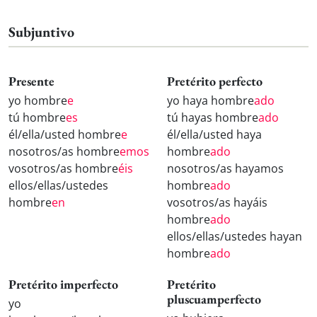
Subjuntivo
Presente
Pretérito perfecto
yo hombre
e
yo haya hombre
ado
tú hombre
es
tú hayas hombre
ado
él/ella/usted hombre
e
él/ella/usted haya
nosotros/as hombre
emos
hombre
ado
vosotros/as hombre
éis
nosotros/as hayamos
ellos/ellas/ustedes
hombre
ado
hombre
en
vosotros/as hayáis
hombre
ado
ellos/ellas/ustedes hayan
hombre
ado
Pretérito imperfecto
Pretérito
pluscuamperfecto
yo