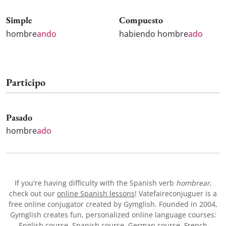
Simple
Compuesto
hombre
ando
habiendo hombre
ado
Participo
Pasado
hombre
ado
If you're having difficulty with the Spanish verb
hombrear
,
check out our
online Spanish lessons
! Vatefaireconjuguer is a
free online conjugator created by Gymglish. Founded in 2004,
Gymglish creates fun, personalized online language courses:
English course
,
Spanish course
,
German course
,
French