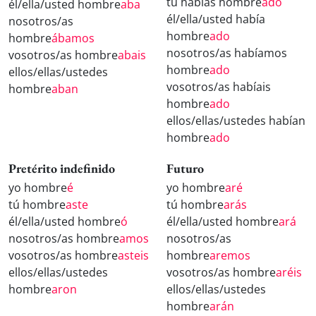
tú habías hombre
ado
él/ella/usted hombre
aba
él/ella/usted había
nosotros/as
hombre
ado
hombre
ábamos
nosotros/as habíamos
vosotros/as hombre
abais
hombre
ado
ellos/ellas/ustedes
vosotros/as habíais
hombre
aban
hombre
ado
ellos/ellas/ustedes habían
hombre
ado
Pretérito indefinido
Futuro
yo hombre
é
yo hombre
aré
tú hombre
aste
tú hombre
arás
él/ella/usted hombre
ó
él/ella/usted hombre
ará
nosotros/as hombre
amos
nosotros/as
vosotros/as hombre
asteis
hombre
aremos
ellos/ellas/ustedes
vosotros/as hombre
aréis
hombre
aron
ellos/ellas/ustedes
hombre
arán