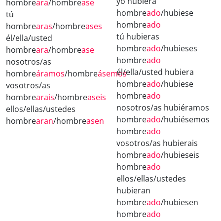
yo hubiera
hombre
ara
/hombre
ase
hombre
ado
/hubiese
tú
hombre
ado
hombre
aras
/hombre
ases
tú hubieras
él/ella/usted
hombre
ado
/hubieses
hombre
ara
/hombre
ase
hombre
ado
nosotros/as
él/ella/usted hubiera
hombre
áramos
/hombre
ásemos
hombre
ado
/hubiese
vosotros/as
hombre
ado
hombre
arais
/hombre
aseis
nosotros/as hubiéramos
ellos/ellas/ustedes
hombre
ado
/hubiésemos
hombre
aran
/hombre
asen
hombre
ado
vosotros/as hubierais
hombre
ado
/hubieseis
hombre
ado
ellos/ellas/ustedes
hubieran
hombre
ado
/hubiesen
hombre
ado