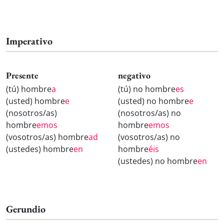
Imperativo
Presente
negativo
(tú) hombre
a
(tú) no hombre
es
(usted) hombre
e
(usted) no hombre
e
(nosotros/as)
(nosotros/as) no
hombre
emos
hombre
emos
(vosotros/as) hombre
ad
(vosotros/as) no
(ustedes) hombre
en
hombre
éis
(ustedes) no hombre
en
Gerundio