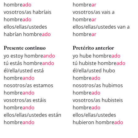
hombre
ado
hombre
ar
vosotros/as habríais
vosotros/as vais a
hombre
ado
hombre
ar
ellos/ellas/ustedes
ellos/ellas/ustedes van a
habrían hombre
ado
hombre
ar
Presente continuo
Pretérito anterior
yo estoy hombre
ando
yo hube hombre
ado
tú estás hombre
ando
tú hubiste hombre
ado
él/ella/usted está
él/ella/usted hubo
hombre
ando
hombre
ado
nosotros/as estamos
nosotros/as hubimos
hombre
ando
hombre
ado
vosotros/as estáis
vosotros/as hubisteis
hombre
ando
hombre
ado
ellos/ellas/ustedes están
ellos/ellas/ustedes
hombre
ando
hubieron hombre
ado