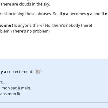
There are clouds in the sky.
ers shortening these phrases. So,
il y a
becomes
y a
and
il 
rsonne
!
Is anyone there? No, there's nobody there!
blem! (There's no problem)
l y a
correctement.
EN
ti.
ns mon sac à main.
ans mon lit.