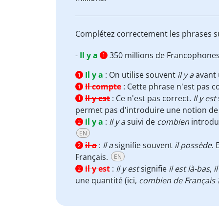
Complétez correctement les phrases s
-
Il y a
350 millions de Francophones 
1
Il y a
:
On utilise souvent
il y a
avant 
1
Il compte
:
Cette phrase n'est pas co
1
Il y est
:
Ce n'est pas correct.
Il y est
1
permet pas d'introduire une notion de
il y a
:
Il y a
suivi de
combien
introdu
2
EN
il a
:
Il a
signifie souvent
il possède
.
2
Français.
EN
il y est
:
Il y est
signifie
il est là-bas
,
i
2
une quantité (ici,
combien de Français 