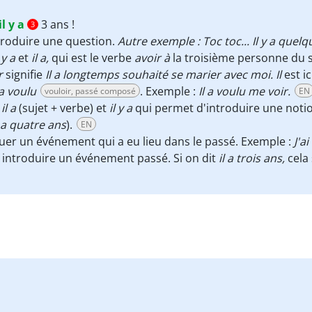
il y a
3 ans !
3
ntroduire une question.
Autre exemple : Toc toc... Il y a quelq
 y a
et
il a,
qui est le verbe
avoir à
la troisième
personne du s
r
signifie
Il a longtemps souhaité se marier avec moi.
Il
est i
 a voulu
. Exemple :
Il a voulu me voir.
vouloir, passé composé
EN
s
il a
(sujet + verbe) et
il y a
qui permet d'introduire une noti
y a quatre ans
).
EN
ituer un événement qui a eu lieu dans le passé. Exemple :
J'a
 introduire un événement passé. Si on dit
il a trois ans,
cela 