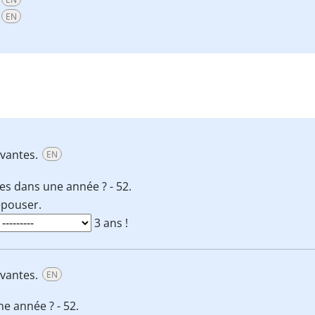
EN
ivantes.
EN
s dans une année ? - 52.
pouser.
3 ans !
ivantes.
EN
 année ? - 52.