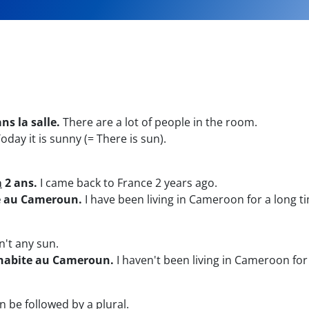
s la salle.
There are a lot of people in the room.
oday it is sunny (= There is sun).
a
2 ans.
I came back to France 2 years ago.
e au Cameroun.
I have been living in Cameroon for a long t
n't any sun.
habite au Cameroun.
I haven't been living in Cameroon for
an be followed by a plural.