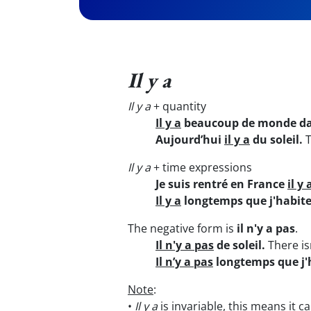
Il y a
Il y a
+ quantity
Il y a
beaucoup de monde dan
Aujourd’hui
il y a
du soleil.
T
Il y a
+ time expressions
Je suis rentré en France
il y 
Il y a
longtemps que j'habit
The negative form is
il n'y a pas
.
Il n'y a pas
de soleil.
There is
Il n’y a pas
longtemps que j'
Note
:
•
Il y a
is invariable, this means it c