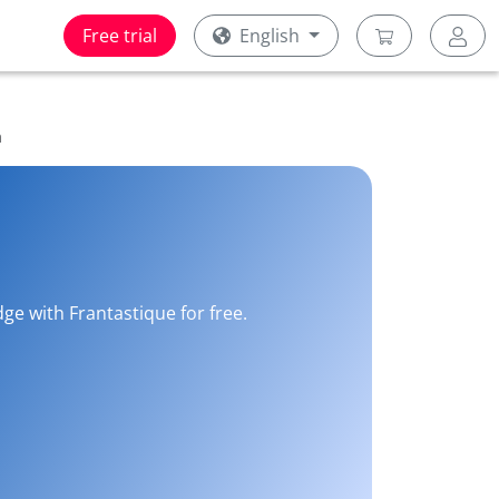
Free trial
English
a
e with Frantastique for free.