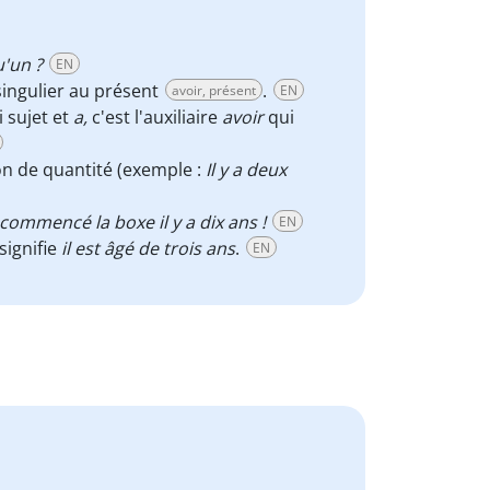
u'un ?
EN
ingulier
au présent
.
avoir, présent
EN
ci sujet et
a,
c'est l'auxiliaire
avoir
qui
on de quantité (exemple :
Il y a deux
i commencé la boxe il y a dix ans !
EN
signifie
il
est âgé de
trois ans
.
EN