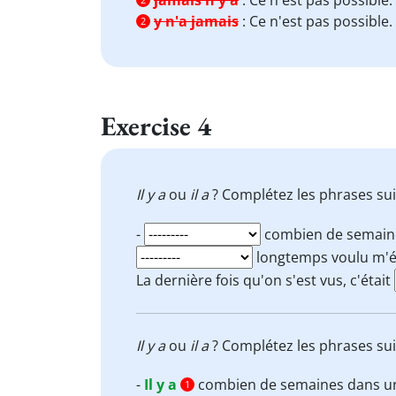
jamais n'y a
:
Ce n'est pas possible.
y n'a jamais
:
Ce n'est pas possible.
2
Exercise 4
Il y a
ou
il a
? Complétez les phrases su
-
combien de semaine
longtemps voulu m'é
La dernière fois qu'on s'est vus, c'était
Il y a
ou
il a
? Complétez les phrases su
-
Il y a
combien de semaines dans une
1