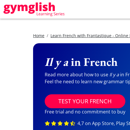
Home
Learn French with Frantastique - Online
Il y a
in French
Read more about how to use
Il y a
in F
Feel the need to learn new grammar ti
TEST YOUR FRENCH
Free trial and no commitment to buy
4,7 on App Store, Play S