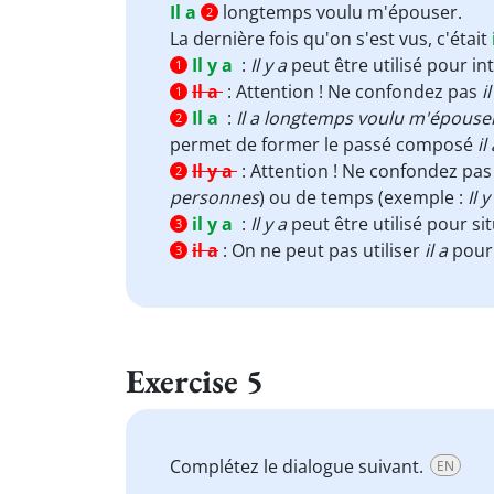
Il a
longtemps voulu m'épouser.
2
La dernière fois qu'on s'est vus, c'était
Il y a
:
Il y a
peut être utilisé pour i
1
Il a
:
Attention ! Ne confondez pas
il
1
Il a
:
Il a longtemps voulu m'épouse
2
permet de former le passé composé
il
Il y a
:
Attention ! Ne confondez pa
2
personnes
) ou de temps (exemple :
Il 
il y a
:
Il y a
peut être utilisé pour s
3
il a
:
On ne peut pas utiliser
il a
pour
3
Exercise 5
Complétez le dialogue suivant.
EN