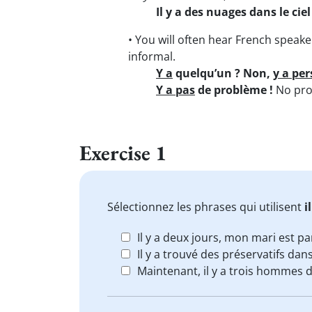
Il y a des nuages dans le ciel
• You will often hear French speak
informal.
Y a
quelqu’un ? Non,
y a pe
Y a pas
de problème !
No pro
Exercise 1
Sélectionnez les phrases qui utilisent
i
Il y a deux jours, mon mari est par
Il y a trouvé des préservatifs da
Maintenant, il y a trois hommes d