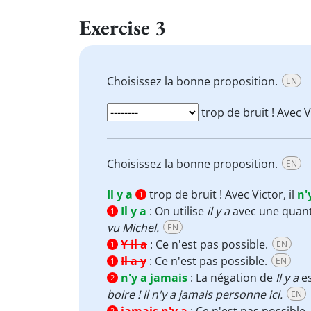
Exercise 3
Choisissez la bonne proposition.
EN
trop de bruit ! Avec Vi
Choisissez la bonne proposition.
EN
Il y a
trop de bruit ! Avec Victor, il
n'
1
Il y a
:
On utilise
il y a
avec une quant
1
vu Michel.
EN
Y il a
:
Ce n'est pas possible.
EN
1
Il a y
:
Ce n'est pas possible.
EN
1
n'y a jamais
:
La négation de
Il y a
e
2
boire ! Il n'y a jamais personne ici.
EN
2