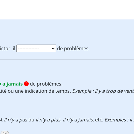
ctor, il
de problèmes.
y a jamais
de problèmes.
2
ité ou une indication de temps.
Exemple : Il y a trop de vent
st
Il n'y a pas
ou
il n'y a plus
,
il n'y a jamais
, etc.
Exemples : Il 
EN