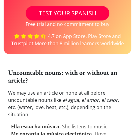
TEST YOUR SPANISH
Free trial and no commitment to buy
4,7 on App Store, Play Store and
Trustpilot More than 8 million learners worldwide
Uncountable nouns: with or without an
article?
We may use an article or none at all before
uncountable nouns like
el agua, el amor, el calor,
etc. (water, love, heat, etc.), depending on the
situation.
Ella
escucha música
.
She listens to music.
Me
encanta la música
electrónica.
I love