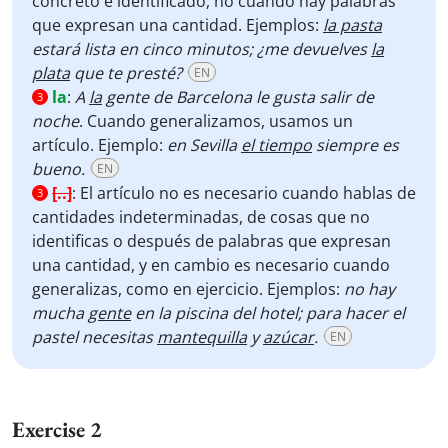
concreto e identificado, no cuando hay palabras
que expresan una cantidad. Ejemplos:
la pasta
estará lista en cinco minutos; ¿me devuelves
la
plata
que te presté?
EN
la
:
A
la
gente de Barcelona le gusta salir de
3
noche
. Cuando generalizamos, usamos un
artículo. Ejemplo:
en Sevilla
el tiempo
siempre es
bueno.
EN
[..]
:
El artículo no es necesario cuando hablas de
3
cantidades indeterminadas, de cosas que no
identificas o después de palabras que expresan
una cantidad, y en cambio es necesario cuando
generalizas, como en ejercicio. Ejemplos:
no hay
mucha
gente
en la piscina del hotel; para hacer el
pastel necesitas
mantequilla
y
azúcar
.
EN
Exercise 2