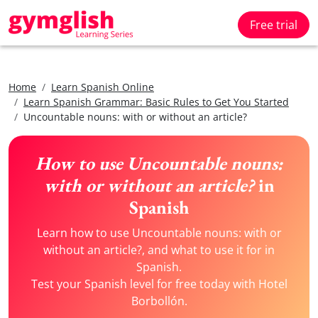
Free trial
Home
Learn Spanish Online
Learn Spanish Grammar: Basic Rules to Get You Started
Uncountable nouns: with or without an article?
How to use Uncountable nouns:
with or without an article?
in
Spanish
Learn how to use Uncountable nouns: with or
without an article?, and what to use it for in
Spanish.
Test your Spanish level for free today with Hotel
Borbollón.