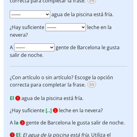
correcta para completar la frase.
EN
agua de la piscina está fría.
¿Hay suficiente
leche en la
nevera?
A
gente de Barcelona le gusta
salir de noche.
¿Con artículo o sin artículo? Escoge la opción
correcta para completar la frase.
EN
El
agua de la piscina está fría.
1
¿Hay suficiente
[..]
leche en la nevera?
2
A
la
gente de Barcelona le gusta salir de noche.
3
El
:
El
agua de la piscina está fría
. Utiliza el
1