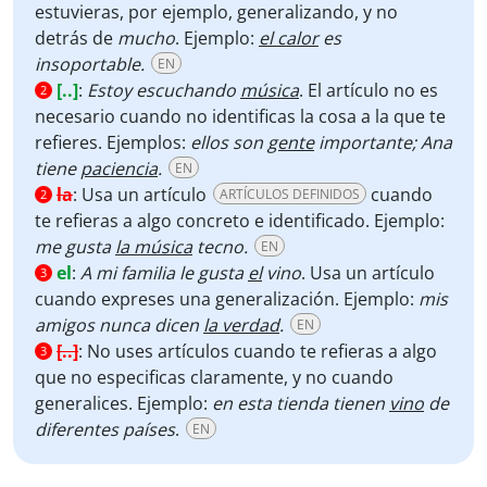
estuvieras, por ejemplo, generalizando, y no
detrás de
mucho
. Ejemplo:
el calor
es
insoportable.
EN
[..]
:
Estoy escuchando
música
. El artículo no es
2
necesario cuando no identificas la cosa a la que te
refieres. Ejemplos:
ellos
son
gente
importante; Ana
tiene
paciencia
.
EN
la
:
Usa un artículo
cuando
ARTÍCULOS DEFINIDOS
2
te refieras a algo concreto e identificado. Ejemplo:
me gusta
la música
tecno.
EN
el
:
A mi familia le gusta
el
vino
. Usa un artículo
3
cuando expreses una generalización. Ejemplo:
mis
amigos nunca dicen
la verdad
.
EN
[..]
:
No uses artículos cuando te refieras a algo
3
que no especificas claramente, y no cuando
generalices. Ejemplo:
en esta tienda tienen
vino
de
diferentes países
.
EN