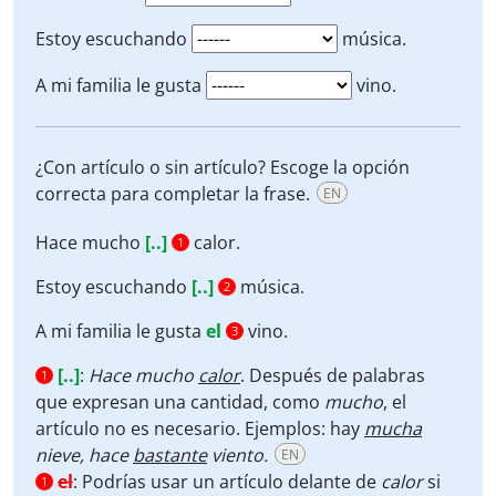
Estoy escuchando
música.
A mi familia le gusta
vino.
¿Con artículo o sin artículo? Escoge la opción
correcta para completar la frase.
EN
Hace mucho
[..]
calor.
1
Estoy escuchando
[..]
música.
2
A mi familia le gusta
el
vino.
3
[..]
:
Hace mucho
calor
. Después de palabras
1
que expresan una cantidad, como
mucho
, el
artículo no es necesario. Ejemplos: hay
mucha
nieve, hace
bastante
viento.
EN
el
:
Podrías usar un artículo delante de
calor
si
1