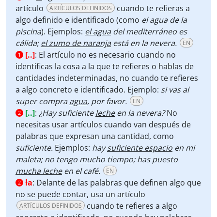
artículo
cuando te refieras a
ARTÍCULOS DEFINIDOS
algo definido e identificado (como
el agua de la
piscina
). Ejemplos:
el agua
del mediterráneo es
cálida;
el zumo de naranja
está en la nevera.
EN
[..]
:
El artículo no es necesario cuando no
1
identificas la cosa a la que te refieres o hablas de
cantidades indeterminadas, no cuando te refieres
a algo concreto e identificado. Ejemplo:
si vas al
super compra
agua
, por favor.
EN
[..]
:
¿Hay suficiente
leche
en la nevera?
No
2
necesitas usar artículos cuando van después de
palabras que expresan una cantidad, como
suficiente.
Ejemplos:
hay
suficiente espacio
en mi
maleta; no tengo
mucho tiempo
; has puesto
mucha leche
en el café.
EN
la
:
Delante de las palabras que definen algo que
2
no se puede contar, usa un artículo
cuando te refieres a algo
ARTÍCULOS DEFINIDOS