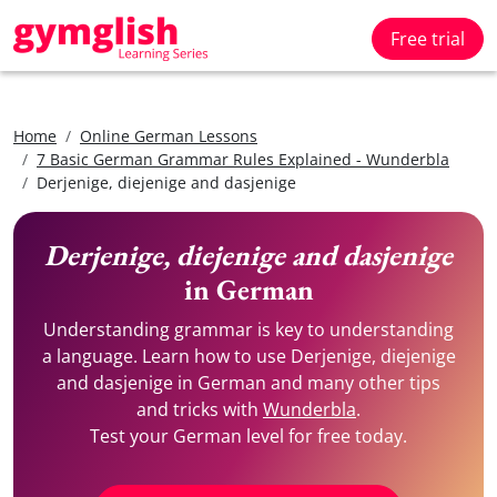
Free trial
Home
Online German Lessons
7 Basic German Grammar Rules Explained - Wunderbla
Derjenige, diejenige and dasjenige
Derjenige, diejenige and dasjenige
in German
Understanding grammar is key to understanding
a language. Learn how to use Derjenige, diejenige
and dasjenige in German and many other tips
and tricks with
Wunderbla
.
Test your German level for free today.