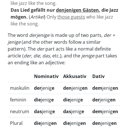
like jazz like the song.
Das Lied gefällt nur
denjenigen Gästen
, die Jazz
mögen.
(
Artikel
)
Only
those guests
who like jazz
like the song.
The word
derjenige
is made up of two parts,
der +
jenige
(and the other words follow a similar
pattern). The
der
part acts like a normal definite
article (
der, die, das
, etc.), and the
jenige
part takes
an ending like an adjective:
Nominativ
Akkusativ
Dativ
maskulin
der
jenig
e
den
jenig
en
dem
jenig
en
feminin
die
jenig
e
die
jenig
e
der
jenig
en
neutrum
das
jenig
e
das
jenig
e
dem
jenig
en
Plural
die
jenig
en
die
jenig
en
den
jenig
en