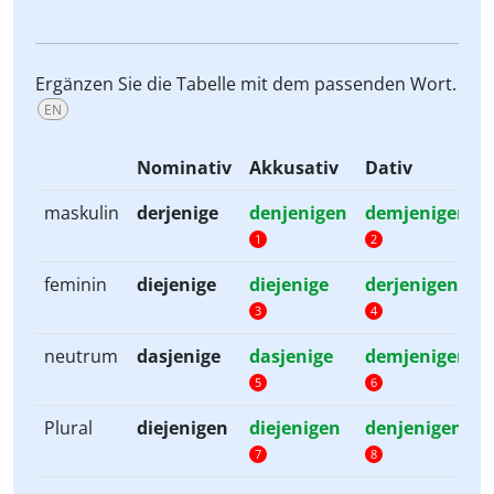
Ergänzen Sie die Tabelle mit dem passenden Wort.
EN
Nominativ
Akkusativ
Dativ
maskulin
derjenige
denjenigen
demjenigen
1
2
feminin
diejenige
diejenige
derjenigen
3
4
neutrum
dasjenige
dasjenige
demjenigen
5
6
Plural
diejenigen
diejenigen
denjenigen
7
8