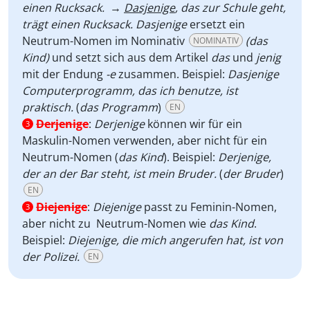
einen Rucksack.
→
Dasjenige
, das zur Schule geht,
trägt einen Rucksack. Dasjenige
ersetzt ein
Neutrum-Nomen im Nominativ
(das
NOMINATIV
Kind)
und setzt sich aus dem Artikel
das
und
jenig
mit der Endung
-e
zusammen. Beispiel:
Dasjenige
Computerprogramm, das ich benutze, ist
praktisch.
(
das Programm
)
EN
Derjenige
:
Derjenige
können wir für ein
3
Maskulin-Nomen verwenden, aber nicht für ein
Neutrum-Nomen (
das Kind
). Beispiel:
Derjenige,
der an der Bar steht, ist mein Bruder.
(
der Bruder
)
EN
Diejenige
:
Diejenige
passt zu Feminin-Nomen,
3
aber nicht zu Neutrum-Nomen wie
das Kind
.
Beispiel:
Diejenige, die mich angerufen hat, ist von
der Polizei.
EN