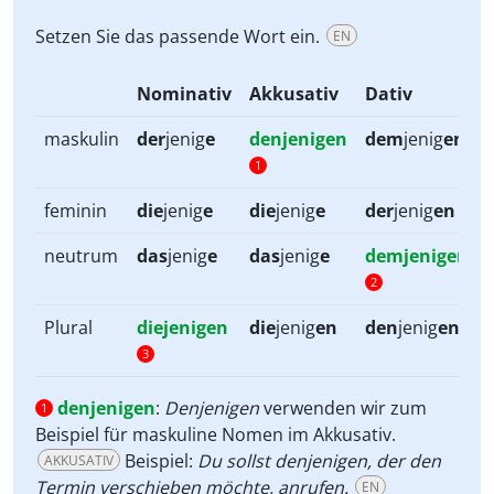
Setzen Sie das passende Wort ein.
EN
Nominativ
Akkusativ
Dativ
maskulin
der
jenig
e
denjenigen
dem
jenig
en
1
feminin
die
jenig
e
die
jenig
e
der
jenig
en
neutrum
das
jenig
e
das
jenig
e
demjenigen
2
Plural
diejenigen
die
jenig
en
den
jenig
en
3
denjenigen
:
Denjenigen
verwenden wir zum
1
Beispiel für maskuline Nomen im Akkusativ.
Beispiel:
Du sollst denjenigen, der den
AKKUSATIV
Termin verschieben möchte, anrufen.
EN