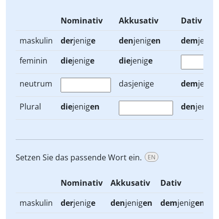
Nominativ
Akkusativ
Dativ
maskulin
der
jenig
e
den
jenig
en
dem
jenig
feminin
die
jenig
e
die
jenig
e
neutrum
dasjenige
dem
jenig
Plural
die
jenig
en
den
jenig
e
Setzen Sie das passende Wort ein.
EN
Nominativ
Akkusativ
Dativ
maskulin
der
jenig
e
den
jenig
en
dem
jenig
en