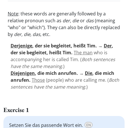
Note
: these words are generally followed by a
relative pronoun such as
der, die
or
das
(meaning
"who" or "which"). They can also be directly replaced
by
der, die,
das
, etc.
Derjenige
, der sie begleitet, heißt Tim.
→
Der
,
der sie begleitet, heißt Tim.
The man
who is
accompanying her is called Tim. (
Both sentences
have the same meaning.
)
Diejenigen
, die mich anrufen.
→
Die
, die mich
anrufen.
Those
(people) who are calling me. (
Both
sentences have the same meaning.
)
Exercise 1
Setzen Sie das passende Wort ein.
EN