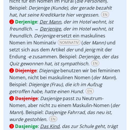
nicht für ein Nomen im Plural (
die Personen
).
Beispiel:
Derjenige (Kunde), der gerade bezahlt
hat, hat seine Kreditkarte hier vergessen.
EN
Derjenige
:
Der Mann
, der im Hotel wohnt, ist
2
freundlich. →
Derjenige
, der im Hotel wohnt, ist
freundlich. Derjenige
ersetzt ein maskulines
Nomen im Nominativ
(
der Mann)
und
NOMINATIV
setzt sich aus dem Artikel
der
und
jenig
mit der
Endung
-e
zusammen. Beispiel:
Derjenige, der das
Quiz gewonnen hat, ist sympathisch.
EN
Diejenige
:
Diejenige
benutzen wir bei femininen
2
Nomen, nicht bei maskulinen Nomen (
der Mann
).
Beispiel:
Diejenige (Frau), die ich im Aufzug
getroffen habe, hatte einen Hund.
EN
Dasjenige
:
Dasjenige
passt zu Neutrum-
2
Nomen, aber nicht zu einem Maskulin-Nomen (
der
Mann
). Beispiel:
Dasjenige Fahrrad, das neu ist,
wurde gestohlen.
EN
Dasjenige
:
Das Kind
, das zur Schule geht, trägt
3