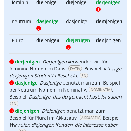
feminin
die
jenig
e
die
jenig
e
derjenigen
1
neutrum
dasjenige
dasjenige
dem
jenig
en
2
Plural
die
jenig
en
diejenigen
den
jenig
en
3
derjenigen
:
Derjenigen
verwenden wir für
1
feminine Nomen im Dativ.
. Beispiel:
Ich sage
DATIV
derjenigen Studentin Bescheid.
EN
dasjenige
:
Dasjenige
benutzt man zum Beispiel
2
bei Neutrum-Nomen im Nominativ.
.
NOMINATIV
Beispiel:
Dasjenige, das du gemacht hast, ist super!
EN
diejenigen
:
Diejenigen
benutzt man zum
3
Beispiel für Plural im Akkusativ.
Beispiel:
AKKUSATIV
Wir rufen diejenigen Kunden, die Interesse haben,