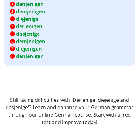
denjenigen
1
demjenigen
2
diejenige
3
derjenigen
4
dasjenige
5
demjenigen
6
diejenigen
7
denjenigen
8
Still facing difficulties with 'Derjenige, diejenige and
dasjenige'? Learn and enhance your German grammar
through our online German course. Start with a free
test and improve today!