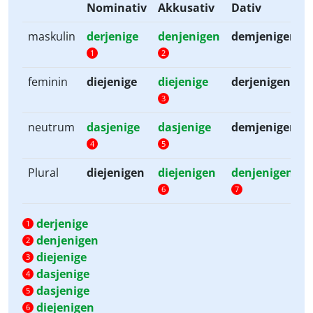
Nominativ
Akkusativ
Dativ
maskulin
derjenige
denjenigen
demjenigen
1
2
feminin
diejenige
diejenige
derjenigen
3
neutrum
dasjenige
dasjenige
demjenigen
4
5
Plural
diejenigen
diejenigen
denjenigen
6
7
derjenige
1
denjenigen
2
diejenige
3
dasjenige
4
dasjenige
5
diejenigen
6