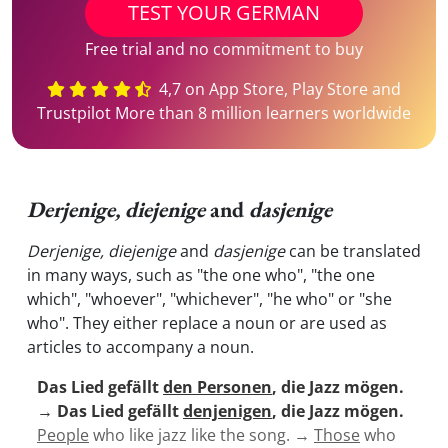
TEST YOUR GERMAN
Free trial and no commitment to buy
4,7 on App Store, Play Store and
Trustpilot More than 8 million learners worldwide
Derjenige, diejenige
and
dasjenige
Derjenige, diejenige
and
dasjenige
can be translated
in many ways, such as "the one who", "the one
which", "whoever", "whichever", "he who" or "she
who".
They either replace a noun or are used as
articles to accompany a noun.
Das Lied gefällt
den Personen
, die Jazz mögen.
→
Das Lied gefällt
denjenigen
, die Jazz mögen.
People
who like jazz like the song. →
Those
who