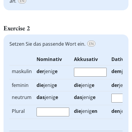
an.
EN
Exercise 2
Setzen Sie das passende Wort ein.
EN
Nominativ
Akkusativ
Dativ
maskulin
der
jenig
e
dem
jeni
feminin
die
jenig
e
die
jenig
e
der
jenig
neutrum
das
jenig
e
das
jenig
e
Plural
die
jenig
en
den
jenig