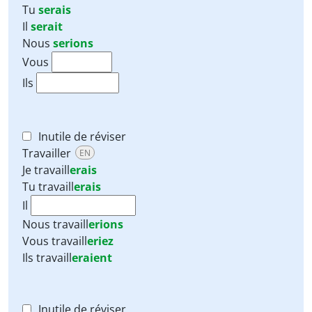
Tu
serais
Il
serait
Nous
serions
Vous
Ils
Inutile de réviser
Travailler
EN
Je
travaill
erais
Tu
travaill
erais
Il
Nous
travaill
erions
Vous
travaill
eriez
Ils
travaill
eraient
Inutile de réviser