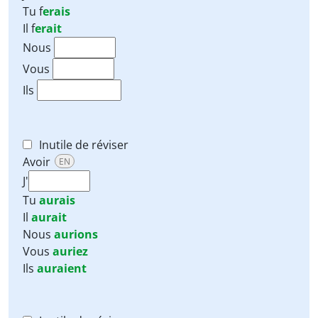
Tu
f
erais
Il
f
erait
Nous
Vous
Ils
Inutile de réviser
Avoir
EN
J'
Tu
aurais
Il
aurait
Nous
aurions
Vous
auriez
Ils
auraient