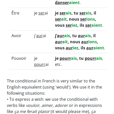
danser
aient
.
Être
je
ser
ai
je
ser
ais
, tu
ser
ais
, il
ser
ait
, nous
ser
ions
,
vous
ser
iez
, ils
ser
aient
.
Avoir
j'
aur
ai
j’
aur
ais
, tu
aur
ais
, il
aur
ait
, nous
aur
ions
,
vous
aur
iez
, ils
aur
aient
.
Pouvoir
je
je
pourr
ais
, tu
pourr
ais
,
pourr
ai
etc.
The conditional in French is very similar to the
English equivalent (using 'would'). We use it in the
following situations:
• To express a wish: we use the conditional with
verbs like
vouloir
,
aimer
,
adorer
or in expressions
like
ça me ferait plaisir
(it would please me),
ça