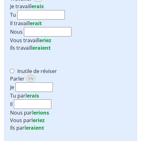
Je
travaill
erais
Tu
Il
travaill
erait
Nous
Vous
travaill
eriez
Ils
travaill
eraient
Inutile de réviser
Parler
EN
Je
Tu
parl
erais
Il
Nous
parl
erions
Vous
parl
eriez
Ils
parl
eraient