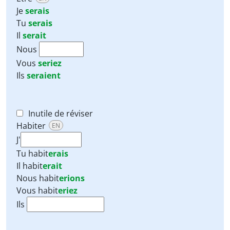
Je
serais
Tu
serais
Il
serait
Nous
Vous
seriez
Ils
seraient
Inutile de réviser
Habiter
EN
J'
Tu
habit
erais
Il
habit
erait
Nous
habit
erions
Vous
habit
eriez
Ils