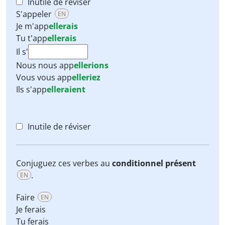
Inutile de réviser
S'appeler
EN
Je m'
app
ellerais
Tu t'
app
ellerais
Il s'
Nous nous
app
ellerions
Vous vous
app
elleriez
Ils s'
app
elleraient
Inutile de réviser
Conjuguez ces verbes au
conditionnel présent
.
EN
Faire
EN
Je ferais
Tu ferais