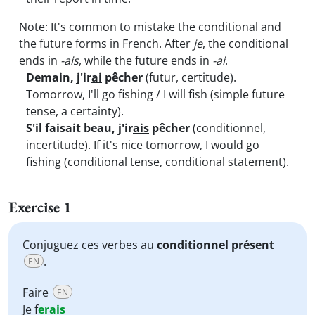
Note: It's common to mistake the conditional and
the future forms in French. After
je
, the conditional
ends in
-ais
, while the future ends in
-ai
.
Demain, j'ir
ai
pêcher
(futur, certitude).
Tomorrow, I'll go fishing / I will fish (simple future
tense, a certainty).
S'il faisait beau, j'ir
ais
pêcher
(conditionnel,
incertitude). If it's nice tomorrow, I would go
fishing (conditional tense, conditional statement).
Exercise 1
Conjuguez ces verbes au
conditionnel présent
.
EN
Faire
EN
Je
f
erais