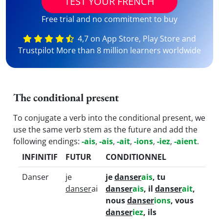
TEST YOUR FRENCH
Free trial and no commitment to buy
4,7 on App Store, Play Store and
Trustpilot More than 8 million learners worldwide
The conditional present
To conjugate a verb into the conditional present, we
use the same verb stem as the future and add the
following endings:
-ais
,
-ais
,
-ait
,
-ions
,
-iez
,
-aient
.
INFINITIF
FUTUR
CONDITIONNEL
Danser
je
je
danser
ais
, tu
danser
ai
danser
ais
, il
danser
ait
,
nous
danser
ions
, vous
danser
iez
, ils