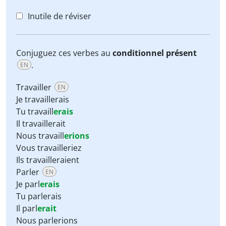
Inutile de réviser
Conjuguez ces verbes au
conditionnel présent
.
EN
Travailler
EN
Je travaillerais
Tu travaill
erais
Il travaillerait
Nous travaill
erions
Vous travailleriez
Ils travailleraient
Parler
EN
Je parl
erais
Tu parlerais
Il parl
erait
Nous parlerions