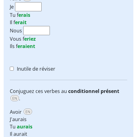
Je
Tu
f
erais
Il
f
erait
Nous
Vous
f
eriez
Ils
f
eraient
Inutile de réviser
Conjuguez ces verbes au
conditionnel présent
.
EN
Avoir
EN
J'aurais
Tu
aurais
Il aurait