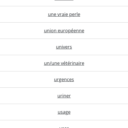
une vraie perle
union européenne
univers
un/une vétérinaire
urgences
uriner
usage