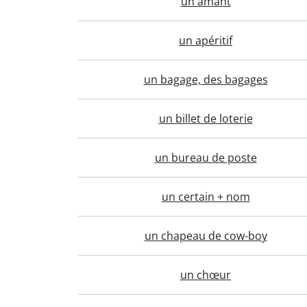
un amant
un apéritif
un bagage, des bagages
un billet de loterie
un bureau de poste
un certain + nom
un chapeau de cow-boy
un chœur