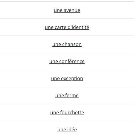
une avenue
une carte d'identité
une chanson
une conférence
une exception
une ferme
une fourchette
une idée