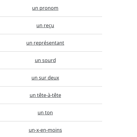
un pronom
un reçu
un représentant
un sourd
un sur deux
un tête-à-tête
un ton
un-x-en-moins