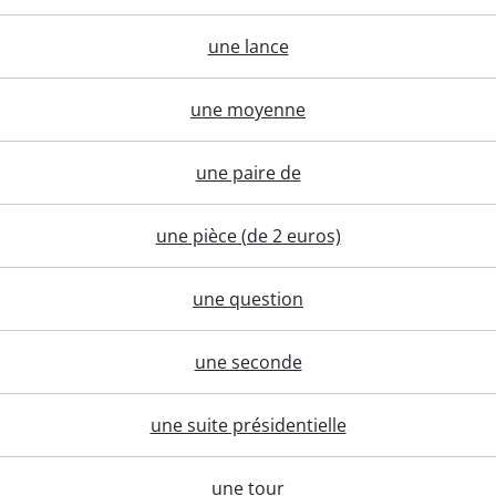
une lance
une moyenne
une paire de
une pièce (de 2 euros)
une question
une seconde
une suite présidentielle
une tour