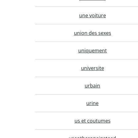
une voiture
union des sexes
uniquement
universite
urbain
urine
us et coutumes