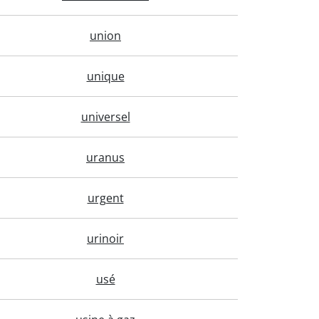
union
unique
universel
uranus
urgent
urinoir
usé