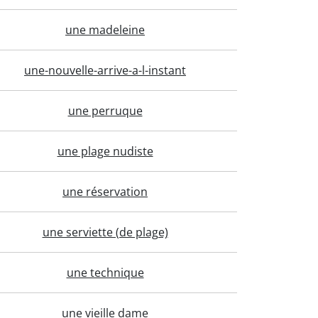
une madeleine
une-nouvelle-arrive-a-l-instant
une perruque
une plage nudiste
une réservation
une serviette (de plage)
une technique
une vieille dame