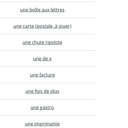
une boîte aux lettres
une carte (postale, à jouer)
une chute rigolote
une de x
une facture
une fois de plus
une gastro
une imprimante