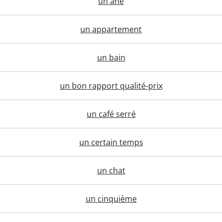
un âne
un appartement
un bain
un bon rapport qualité-prix
un café serré
un certain temps
un chat
un cinquième