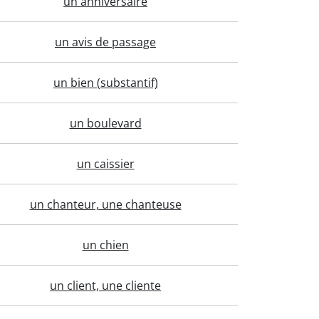
un anniversaire
un avis de passage
un bien (substantif)
un boulevard
un caissier
un chanteur, une chanteuse
un chien
un client, une cliente