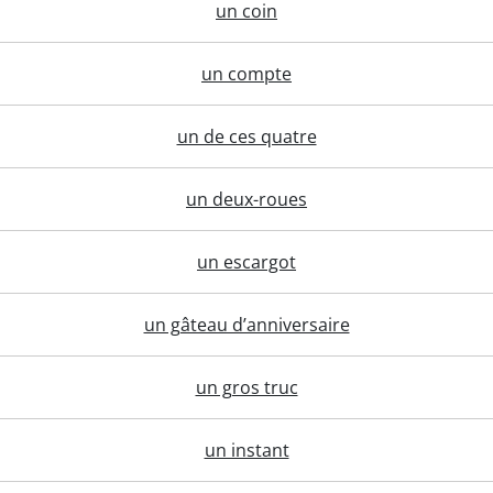
un coin
un compte
un de ces quatre
un deux-roues
un escargot
un gâteau d’anniversaire
un gros truc
un instant